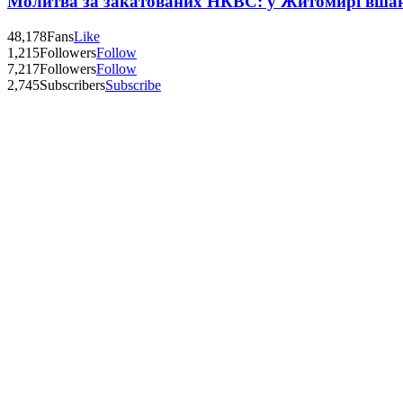
Молитва за закатованих НКВС: у Житомирі вшану
48,178
Fans
Like
1,215
Followers
Follow
7,217
Followers
Follow
2,745
Subscribers
Subscribe