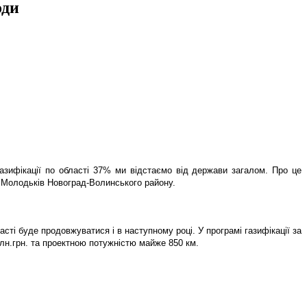
оди
газифікації по області 37% ми відстаємо від держави загалом. Про це
й Молодьків Новоград-Волинського району.
ті буде продовжуватися і в наступному році. У програмі газифікації за
млн.грн. та проектною потужністю майже 850 км.