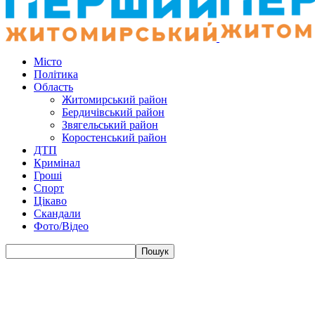
Місто
Політика
Область
Житомирський район
Бердичівський район
Звягельський район
Коростенський район
ДТП
Кримінал
Гроші
Спорт
Цікаво
Скандали
Фото/Відео