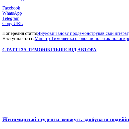
Facebook
WhatsApp
Telegram
Copy URL
Попередня стаття
Янукович знову продемонстрував свій літера
Наступна стаття
Міністр Тимошенко оголосив початок нової кри
СТАТТІ ЗА ТЕМОЮ
БІЛЬШЕ ВІД АВТОРА
Житомирські студенти зможуть здобувати подвійн