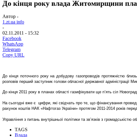
До кінця року влада Житомирщини план
Автор -
1.zt.ua info
-
02.11.2011 - 15:32
Facebook
WhatsApp
Telegram
Copy URL
До кінця поточного року на добудову газопроводів протяжністю близь
розповів перший заступник голови обласної державної адміністрації М
До кінця 2011 року в планах області газифікувати ще п’ять сіл Новогра
На сьогодні вже є цифри, які свідчать про те, що фінансування провед
рахунок коштів НАК «Нафтогаз України» протягом 2011-2014 років пере
Управління з питань внутрішньої політики та зв’язків з громадськістю о
TAGS
Влада