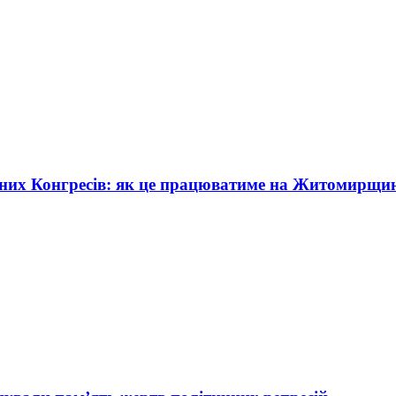
жних Конгресів: як це працюватиме на Житомирщи