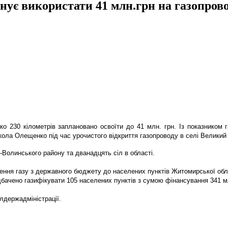
ує використати 41 млн.грн на газопров
ко 230 кілометрів заплановано освоїти до 41 млн. грн. Із показником 
икола Олещенко під час урочистого відкриття газопроводу в селі Велики
д-Волинського району та дванадцять сіл в області.
ення газу з державного бюджету до населених пунктів Житомирської облас
дбачено газифікувати 105 населених пунктів з сумою фінансування 341 
блдержадміністрації.