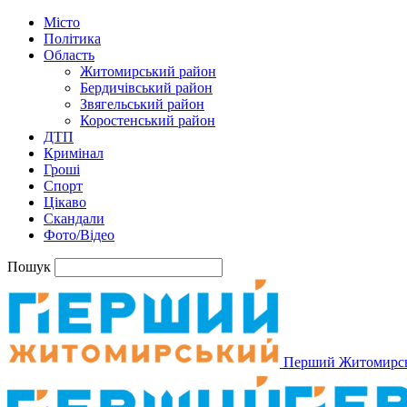
Місто
Політика
Область
Житомирський район
Бердичівський район
Звягельський район
Коростенський район
ДТП
Кримінал
Гроші
Спорт
Цікаво
Скандали
Фото/Відео
Пошук
Перший Житомирс