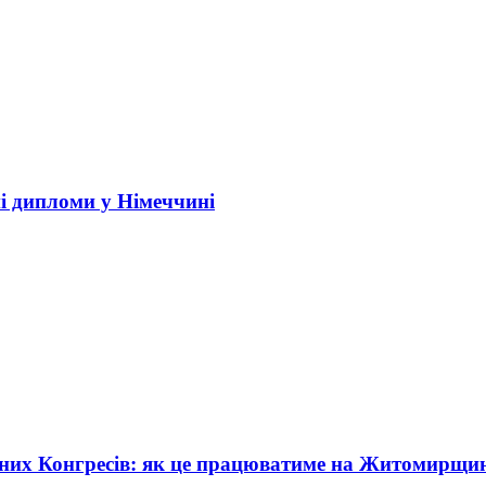
і дипломи у Німеччині
жних Конгресів: як це працюватиме на Житомирщи