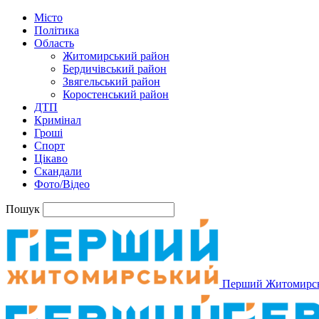
Місто
Політика
Область
Житомирський район
Бердичівський район
Звягельський район
Коростенський район
ДТП
Кримінал
Гроші
Спорт
Цікаво
Скандали
Фото/Відео
Пошук
Перший Житомирс