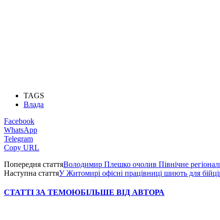
TAGS
Влада
Facebook
WhatsApp
Telegram
Copy URL
Попередня стаття
Володимир Плешко очолив Північне регіонал
Наступна стаття
У Житомирі офісні працівниці шиють для бійц
СТАТТІ ЗА ТЕМОЮ
БІЛЬШЕ ВІД АВТОРА