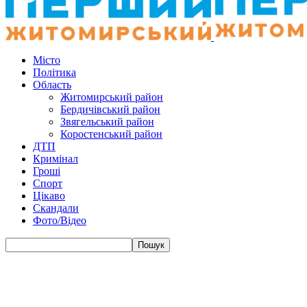
Місто
Політика
Область
Житомирський район
Бердичівський район
Звягельський район
Коростенський район
ДТП
Кримінал
Гроші
Спорт
Цікаво
Скандали
Фото/Відео