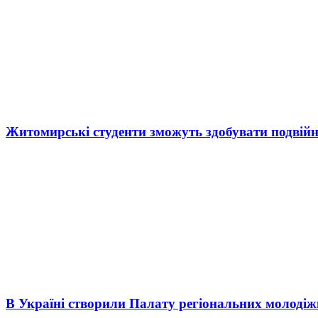
Житомирські студенти зможуть здобувати подвійн
В Україні створили Палату регіональних молоді