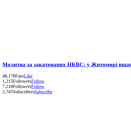
Молитва за закатованих НКВС: у Житомирі вшану
48,178
Fans
Like
1,215
Followers
Follow
7,218
Followers
Follow
2,745
Subscribers
Subscribe