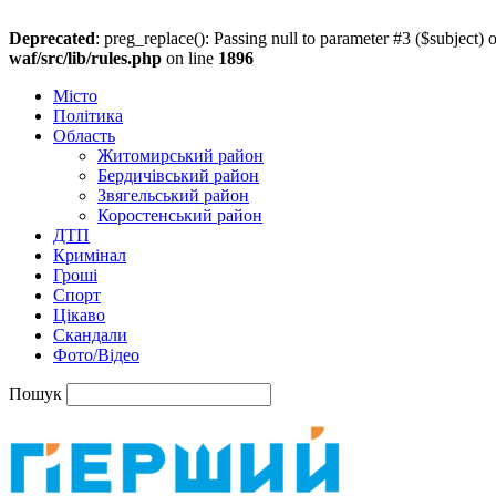
Deprecated
: preg_replace(): Passing null to parameter #3 ($subject) o
waf/src/lib/rules.php
on line
1896
Місто
Політика
Область
Житомирський район
Бердичівський район
Звягельський район
Коростенський район
ДТП
Кримінал
Гроші
Спорт
Цікаво
Скандали
Фото/Відео
Пошук