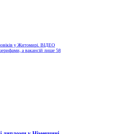
оловіків у Житомирі. ВІДЕО
шерифами, а вакансій лише 58
і дипломи у Німеччині