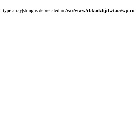
f type array|string is deprecated in
/var/www/rbkudzhj/1.zt.ua/wp-co