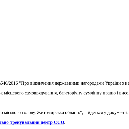
546/2016 "Про відзначення державними нагородами України з на
ок місцевого самоврядування, багаторічну сумлінну працю і вис
ського голову, Житомирська область", – йдеться у документі.
ально-тренувальний центр ССО
.