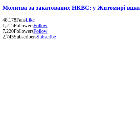
Молитва за закатованих НКВС: у Житомирі вшану
48,178
Fans
Like
1,215
Followers
Follow
7,220
Followers
Follow
2,745
Subscribers
Subscribe