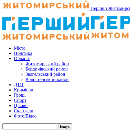
Перший Житомирс
Місто
Політика
Область
Житомирський район
Бердичівський район
Звягельський район
Коростенський район
ДТП
Кримінал
Гроші
Спорт
Цікаво
Скандали
Фото/Відео