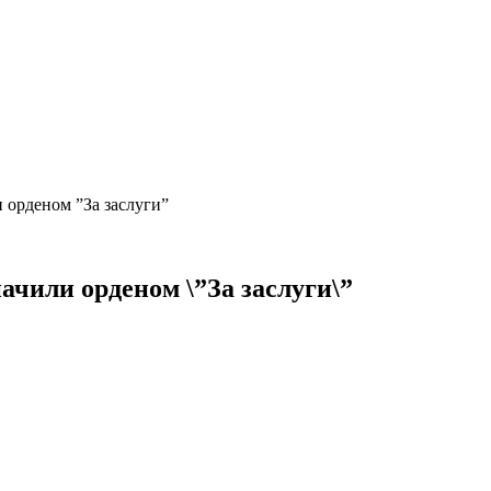
 орденом ”За заслуги”
ачили орденом \”За заслуги\”