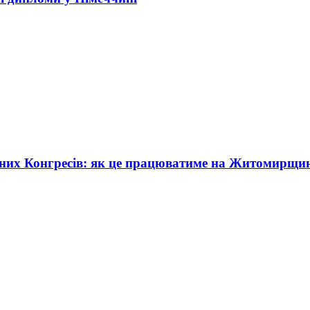
жних Конгресів: як це працюватиме на Житомирщи