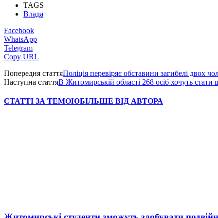
TAGS
Влада
Facebook
WhatsApp
Telegram
Copy URL
Попередня стаття
Поліція перевіряє обставини загибелі двох ч
Наступна стаття
В Житомирській області 268 осіб хочуть стати 
СТАТТІ ЗА ТЕМОЮ
БІЛЬШЕ ВІД АВТОРА
Житомирські студенти зможуть здобувати подвійн