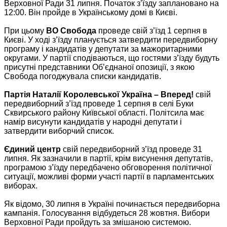
Верховної Ради 31 липня. Початок з’їзду заплановано на
12:00. Він пройде в Українському домі в Києві.
При цьому
ВО Свобода
проведе свій з’їзд 1 серпня в
Києві. У ході з’їзду планується затвердити передвиборну
програму і кандидатів у депутати за мажоритарними
округами. У партії сподіваються, що гостями з’їзду будуть
присутні представники Об’єднаної опозиції, з якою
Свобода погоджувала списки кандидатів.
Партія Наталії Королевської Україна – Вперед!
свій
передвиборний з’їзд проведе 1 серпня в селі Буки
Сквирського району Київської області. Політсила має
намір висунути кандидатів у народні депутати і
затвердити виборчий список.
Єдиний центр
свій передвиборний з’їзд проведе 31
липня. Як зазначили в партії, крім висунення депутатів,
програмою з’їзду передбачено обговорення політичної
ситуації, можливі форми участі партії в парламентських
виборах.
Як відомо, 30 липня в Україні починається передвиборна
кампанія. Голосування відбудеться 28 жовтня. Вибори
Верховної Ради пройдуть за змішаною системою.