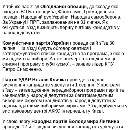
У той же час з’їзд
Об’єднаної опозиції
, до складу якої
входять ВО Батьківщина, Фронт змін, Громадянська
позиція, Народний рух України, Народна самооборона,
За Україну! і ПРП, запланований на 31 липня. Як
очікується, з’їзд визначить першу п’ятірку кандидатів у
народні депутати.
Комуністична партія України
проведе свій з’їзд 30
липня. "На з’їзді будуть обговорюватися і
затверджуватися списки кандидатів та програма, з якою
ми підемо на вибори. А вже ввечері того ж дня ми ці
списки і програму опублікуємо", – заявив лідер КПУ
Петро Симоненко.
Партія УДАР Віталія Кличка
проведе з’їзд для
висунення кандидатів у депутати 1 серпня. У програмі
з’їзду – затвердження передвиборної програми партії та
кандидатів у народні депутати за багатомандатним
виборчим округом і кандидатів у народні депутати за
одномандатними виборчими округами. З’їзд відбудеться у
виставковому центрі АККО Інтернешнл у Києві.
У свою чергу
Народна партія Володимира Литвина
проведе 12-й з’їзд для висунення кандидатів у депутати