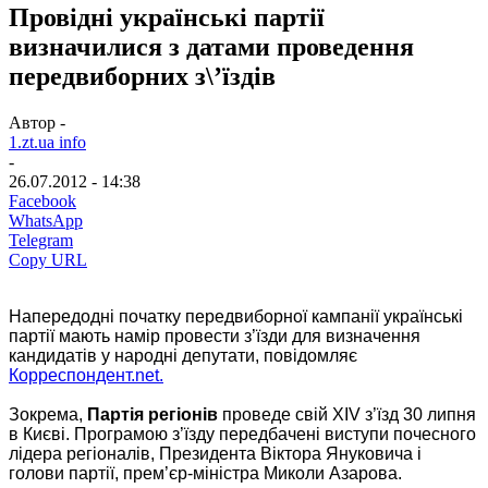
Провідні українські партії
визначилися з датами проведення
передвиборних з\’їздів
Автор -
1.zt.ua info
-
26.07.2012 - 14:38
Facebook
WhatsApp
Telegram
Copy URL
Напередодні початку передвиборної кампанії українські
партії мають намір провести з’їзди для визначення
кандидатів у народні депутати, повідомляє
Корреспондент.net.
Зокрема,
Партія регіонів
проведе свій XIV з’їзд 30 липня
в Києві. Програмою з’їзду передбачені виступи почесного
лідера регіоналів, Президента Віктора Януковича і
голови партії, прем’єр-міністра Миколи Азарова.