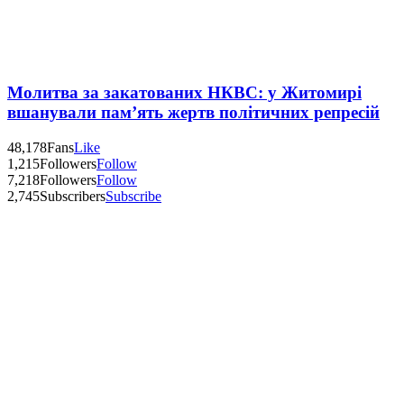
Молитва за закатованих НКВС: у Житомирі
вшанували пам’ять жертв політичних репресій
48,178
Fans
Like
1,215
Followers
Follow
7,218
Followers
Follow
2,745
Subscribers
Subscribe