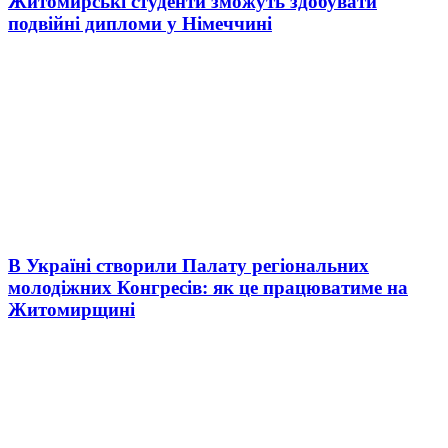
Житомирські студенти зможуть здобувати
подвійні дипломи у Німеччині
В Україні створили Палату регіональних
молодіжних Конгресів: як це працюватиме на
Житомирщині