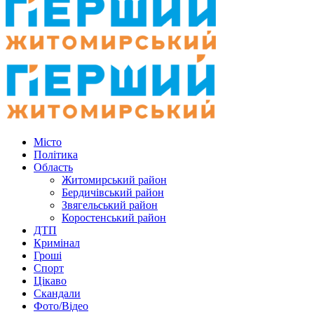
Місто
Політика
Область
Житомирський район
Бердичівський район
Звягельський район
Коростенський район
ДТП
Кримінал
Гроші
Спорт
Цікаво
Скандали
Фото/Відео