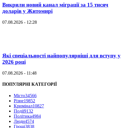
Викрили новий канал міграції за 15 тисяч
доларів у Житомирі
07.08.2026 - 12:28
Які спеціальності найпопулярніші для вступу у
2026 році
07.08.2026 - 11:48
ПОПУЛЯРНІ КАТЕГОРІЇ
Місто
34566
Різне
19852
Кримінал
10827
Події
9132
Політика
4984
Люди
4574
Гроші
3838