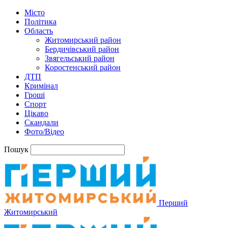
Місто
Політика
Область
Житомирський район
Бердичівський район
Звягельський район
Коростенський район
ДТП
Кримінал
Гроші
Спорт
Цікаво
Скандали
Фото/Відео
Пошук
Перший
Житомирський