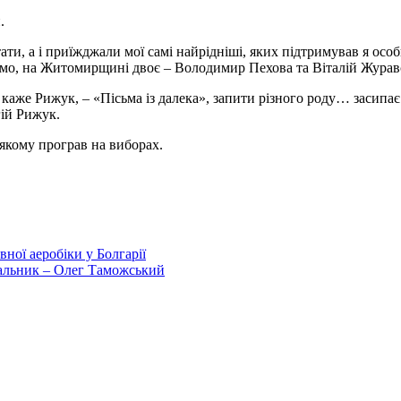
.
ти, а і приїжджали мої самі найрідніші, яких підтримував я особи
ідомо, на Житомирщині двоє – Володимир Пехова та Віталій Журав
каже Рижук, – «Пісьма із далека», запити різного роду… засипа
гій Рижук.
, якому програв на виборах.
ної аеробіки у Болгарії
альник – Олег Таможський