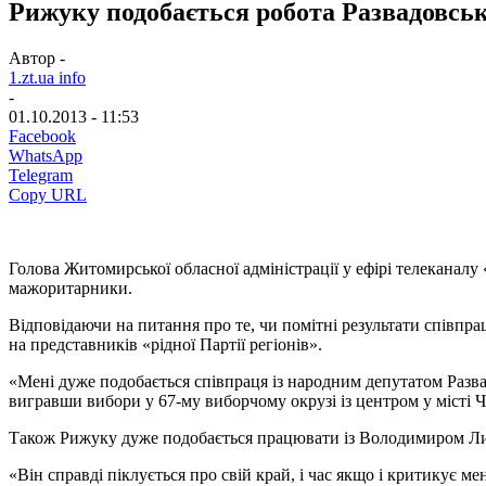
Рижуку подобається робота Развадовськ
Автор -
1.zt.ua info
-
01.10.2013 - 11:53
Facebook
WhatsApp
Telegram
Copy URL
Голова Житомирської обласної адміністрації у ефірі телеканалу 
мажоритарники.
Відповідаючи на питання про те, чи помітні результати співпра
на представників «рідної Партії регіонів».
«Мені дуже подобається співпраця із народним депутатом Развад
вигравши вибори у 67-му виборчому окрузі із центром у місті Ч
Також Рижуку дуже подобається працювати із Володимиром Литви
«Він справді піклується про свій край, і час якщо і критикує ме