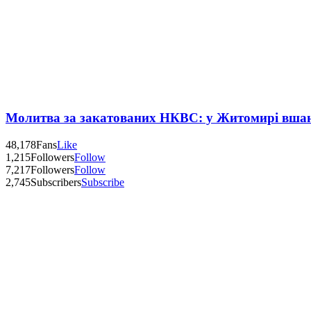
Молитва за закатованих НКВС: у Житомирі вшану
48,178
Fans
Like
1,215
Followers
Follow
7,217
Followers
Follow
2,745
Subscribers
Subscribe