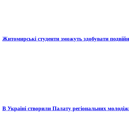
Житомирські студенти зможуть здобувати подвійн
В Україні створили Палату регіональних молоді