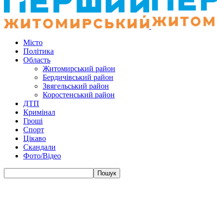
Місто
Політика
Область
Житомирський район
Бердичівський район
Звягельський район
Коростенський район
ДТП
Кримінал
Гроші
Спорт
Цікаво
Скандали
Фото/Відео