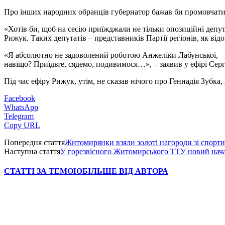
Про інших народних обранців губернатор бажав би промовчати
«Хотів би, щоб на сесію приїжджали не тільки опозиційні депута
Рижук. Таких депутатів – представників Партії регіонів, як в
«Я абсолютно не задоволений роботою Анжеліки Лабунської, – 
навіщо? Приїдьте, сядемо, подивимося…», – заявив у ефірі Сер
Під час ефіру Рижук, утім, не сказав нічого про Геннадія Зубка
Facebook
WhatsApp
Telegram
Copy URL
Попередня стаття
Житомирянки взяли золоті нагороди зі спортив
Наступна стаття
У горезвісного Житомирського ТТУ новий нач
СТАТТІ ЗА ТЕМОЮ
БІЛЬШЕ ВІД АВТОРА