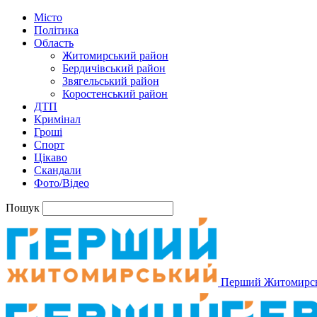
Місто
Політика
Область
Житомирський район
Бердичівський район
Звягельський район
Коростенський район
ДТП
Кримінал
Гроші
Спорт
Цікаво
Скандали
Фото/Відео
Пошук
Перший Житомирс