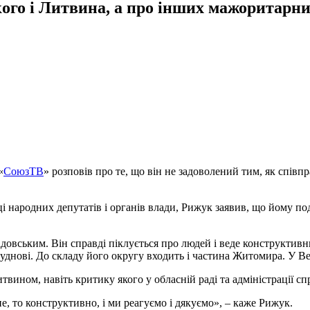
ого і Литвина, а про інших мажоритарник
«
СоюзТВ
» розповів про те, що він не задоволений тим, як спів
ці народних депутатів і органів влади, Рижук заявив, що йому п
овським. Він справді піклується про людей і веде конструктивни
уднові. До складу його округу входить і частина Житомира. У Верх
ном, навіть критику якого у обласній раді та адміністрації сп
не, то конструктивно, і ми реагуємо і дякуємо», – каже Рижук.