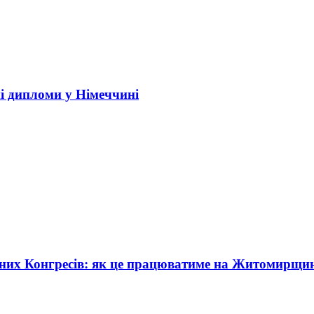
і дипломи у Німеччині
жних Конгресів: як це працюватиме на Житомирщи