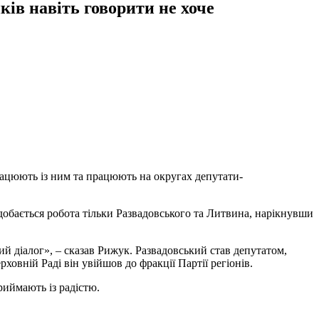
ів навіть говорити не хоче
працюють із ним та працюють на округах депутати-
одобається робота тільки Развадовського та Литвина, нарікнувши
й діалог», – сказав Рижук. Развадовський став депутатом,
овній Раді він увійшов до фракції Партії регіонів.
риймають із радістю.