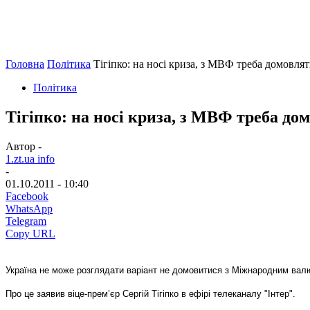
Головна
Політика
Тігіпко: на носі криза, з МВФ треба домовля
Політика
Тігіпко: на носі криза, з МВФ треба до
Автор -
1.zt.ua info
-
01.10.2011 - 10:40
Facebook
WhatsApp
Telegram
Copy URL
Україна не може розглядати варіант не домовитися з Міжнародним ва
Про це заявив віце-прем’єр Сергій Тігіпко в ефірі телеканалу "Інтер".