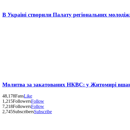
В Україні створили Палату регіональних молоді
Молитва за закатованих НКВС: у Житомирі вшану
48,178
Fans
Like
1,215
Followers
Follow
7,218
Followers
Follow
2,745
Subscribers
Subscribe