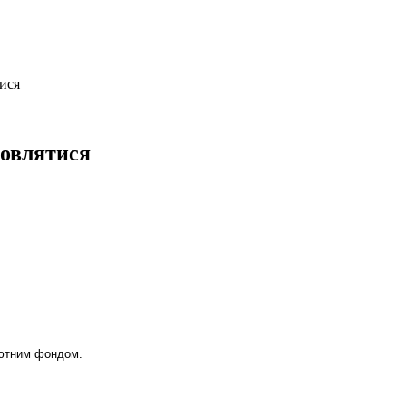
тися
мовлятися
лютним фондом.