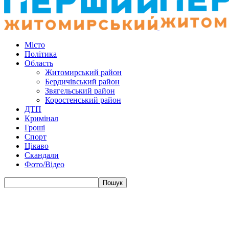
Місто
Політика
Область
Житомирський район
Бердичівський район
Звягельський район
Коростенський район
ДТП
Кримінал
Гроші
Спорт
Цікаво
Скандали
Фото/Відео