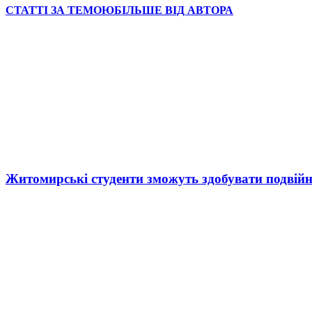
СТАТТІ ЗА ТЕМОЮ
БІЛЬШЕ ВІД АВТОРА
Житомирські студенти зможуть здобувати подвійн