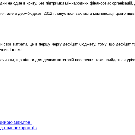
ин на один в кризу, без підтримки міжнародних фінансових організацій, 
ення, але в держбюджеті 2012 планується закласти компенсації цього під
 свої витрати, це в першу чергу дефіцит бюджету, тому, що дефіцит тре
чнив Тігіпко.
значивши, що пільги для деяких категорій населення таки прийдеться уріз
овиною млн.грн.
ід правоохоронців