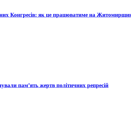
жних Конгресів: як це працюватиме на Житомирщи
вали пам’ять жертв політичних репресій