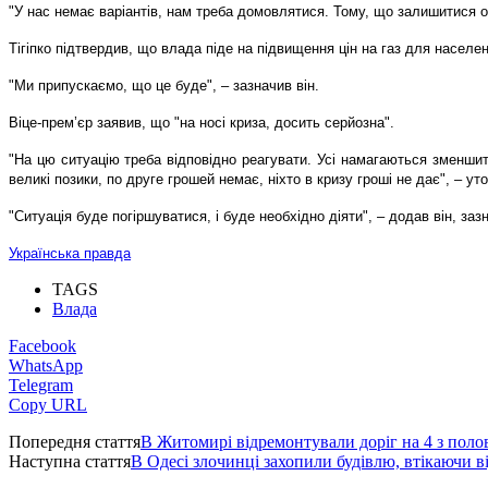
"У нас немає варіантів, нам треба домовлятися. Тому, що залишитися од
Тігіпко підтвердив, що влада піде на підвищення цін на газ для насел
"Ми припускаємо, що це буде", – зазначив він.
Віце-прем’єр заявив, що "на носі криза, досить серйозна".
"На цю ситуацію треба відповідно реагувати. Усі намагаються зменшити
великі позики, по друге грошей немає, ніхто в кризу гроші не дає", – уто
"Ситуація буде погіршуватися, і буде необхідно діяти", – додав він, за
Українська правда
TAGS
Влада
Facebook
WhatsApp
Telegram
Copy URL
Попередня стаття
В Житомирі відремонтували доріг на 4 з пол
Наступна стаття
В Одесі злочинці захопили будівлю, втікаючи в