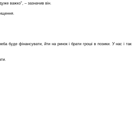
дуже важко", – зазначив він.
вищення.
ба буде фінансувати, йти на ринок і брати гроші в позики. У нас і так
ати.