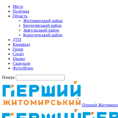
Місто
Політика
Область
Житомирський район
Бердичівський район
Звягельський район
Коростенський район
ДТП
Кримінал
Гроші
Спорт
Цікаво
Скандали
Фото/Відео
Пошук
Перший Житомирс