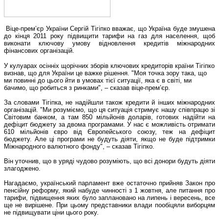
Віце-прем’єр України Сергій Тігіпко вважає, що Україна буде змушена
до кінця 2011 року підвищити тарифи на газ для населення, щоб
виконати ключову умову відновлення кредитів міжнародних
фінансових організацій.
У кулуарах осінніх щорічних зборів ключових кредиторів країни Тігіпко
визнав, що для України це важке рішення. "Моя точка зору така, що
ми повинні до цього йти в умовах тієї ситуації, яка є в світі, ми
бачимо, що робиться з ринками", – сказав віце-прем’єр.
За словами Тігіпка, не надійшли також кредити й інших міжнародних
організацій. "Ми розуміємо, що ця ситуація стримує нашу співпрацю зі
Світовим банком, а там 850 мільйонів доларів, готових надійти на
дефіцит бюджету за двома програмами. У нас є можливість отримати
610 мільйонів євро від Європейського союзу, теж на дефіцит
бюджету. Але ці програми не будуть діяти, якщо не буде підтримки
Міжнародного валютного фонду", – сказав Тігіпко.
Він уточнив, що в уряді чудово розуміють, що всі донори будуть діяти
злагоджено.
Нагадаємо, український парламент вже остаточно прийняв Закон про
пенсійну реформу, який набуде чинності з 1 жовтня, але питання про
тарифи, підвищення яких було заплановано на липень і вересень, все
ще не вирішене. При цьому представники влади пообіцяли виборцям
не підвищувати ціни цього року.