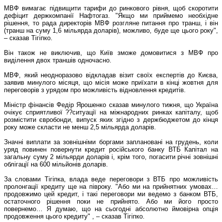
МВФ вимагає підвищити тарифи до ринкового рівня, щоб скоротити
дефіцит держкомпанії Нафтогаз. "Якщо ми приймемо необхідне
рішення, то рада директорів МВФ розгляне питання про транш, і він
(транш на суму 1,6 мільярда доларів), можливо, буде ще цього року",
– сказав Тігіпко.
Він також не виключив, що Київ зможе домовитися з МВФ про
виділення двох траншів одночасно.
МВФ, який неодноразово відкладав візит своїх експертів до Києва,
заявив минулого місяця, що місія може приїхати в кінці жовтня для
переговорів з урядом про можливість відновлення кредитів.
Міністр фінансів Федір Ярошенко сказав минулого тижня, що Україна
очікує сприятливої ??ситуації на міжнародних ринках капіталу, щоб
розмістити євробонди, випуск яких згідно з держбюджетом до кінця
року може скласти не менш 2,5 мільярда доларів.
Значні виплати за зовнішніми боргами заплановані на грудень, коли
уряд повинен повернути кредит російського банку ВТБ Капітал на
загальну суму 2 мільярди доларів і, крім того, погасити річні зовнішні
облігації на 600 мільйонів доларів.
За словами Тігіпка, влада веде переговори з ВТБ про можливість
пролонгації кредиту ще на півроку. "Або ми на прийнятних умовах…
продовжимо цей кредит, і такі переговори ми ведемо з банком ВТБ,
остаточного рішення поки не прийнято. Або ми його просто
повернемо… Я думаю, що на сьогодні абсолютно ймовірна опція
продовження цього кредиту" , – сказав Тігіпко.