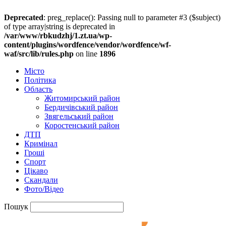
Deprecated
: preg_replace(): Passing null to parameter #3 ($subject)
of type array|string is deprecated in
/var/www/rbkudzhj/1.zt.ua/wp-
content/plugins/wordfence/vendor/wordfence/wf-
waf/src/lib/rules.php
on line
1896
Місто
Політика
Область
Житомирський район
Бердичівський район
Звягельський район
Коростенський район
ДТП
Кримінал
Гроші
Спорт
Цікаво
Скандали
Фото/Відео
Пошук