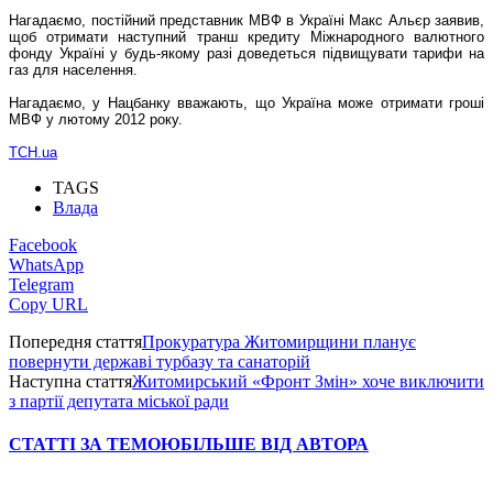
Нагадаємо, постійний представник МВФ в Україні Макс Альєр заявив,
щоб отримати наступний транш кредиту Міжнародного валютного
фонду Україні у будь-якому разі доведеться підвищувати тарифи на
газ для населення.
Нагадаємо, у Нацбанку вважають, що Україна може отримати гроші
МВФ у лютому 2012 року.
ТСН.ua
TAGS
Влада
Facebook
WhatsApp
Telegram
Copy URL
Попередня стаття
Прокуратура Житомирщини планує
повернути державі турбазу та санаторій
Наступна стаття
Житомирський «Фронт Змін» хоче виключити
з партії депутата міської ради
СТАТТІ ЗА ТЕМОЮ
БІЛЬШЕ ВІД АВТОРА