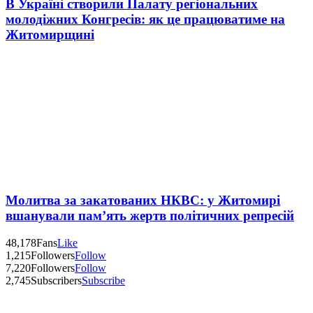
В Україні створили Палату регіональних
молодіжних Конгресів: як це працюватиме на
Житомирщині
Молитва за закатованих НКВС: у Житомирі
вшанували пам’ять жертв політичних репресій
48,178
Fans
Like
1,215
Followers
Follow
7,220
Followers
Follow
2,745
Subscribers
Subscribe