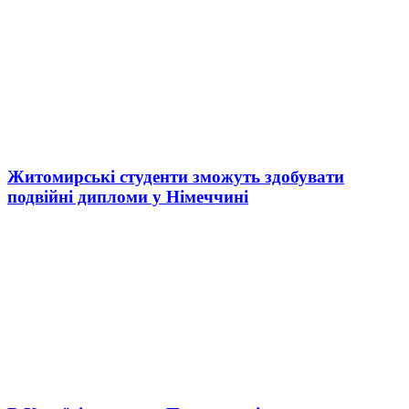
Житомирські студенти зможуть здобувати
подвійні дипломи у Німеччині