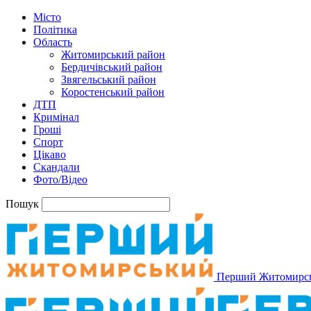
Місто
Політика
Область
Житомирський район
Бердичівський район
Звягельський район
Коростенський район
ДТП
Кримінал
Гроші
Спорт
Цікаво
Скандали
Фото/Відео
Пошук
Перший Житомирс