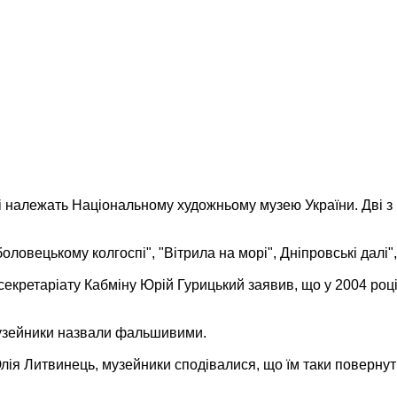
 які належать Національному художньому музею України.
Дві з
овецькому колгоспі", "Вітрила на морі", Дніпровські далі", 
кретаріату Кабміну Юрій Гурицький заявив, що у 2004 році 
, музейники назвали фальшивими.
ія Литвинець, музейники сподівалися, що їм таки повернуть 