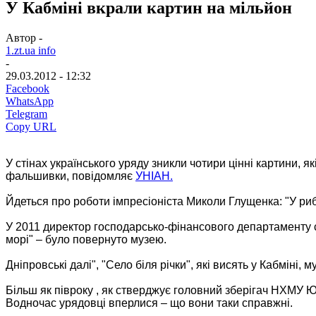
У Кабміні вкрали картин на мільйон
Автор -
1.zt.ua info
-
29.03.2012 - 12:32
Facebook
WhatsApp
Telegram
Copy URL
У стінах українського уряду зникли чотири цінні картини,
фальшивки, повідомляє
УНІАН.
Йдеться про роботи імпресіоніста Миколи Глущенка: "У рибол
У 2011 директор господарсько-фінансового департаменту се
морі" – було повернуто музею.
Дніпровські далі", "Село біля річки", які висять у Кабміні
Більш як півроку , як стверджує головний зберігач НХМУ Юл
Водночас урядовці вперлися – що вони таки справжні.