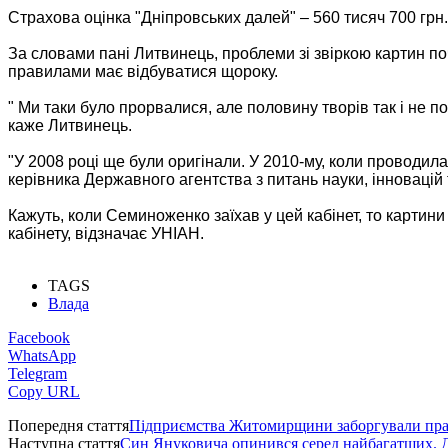
Страхова оцінка "Дніпровських далей" – 560 тисяч 700 грн.,
За словами пані Литвинець, проблеми зі звіркою картин поч
правилами має відбуватися щороку.
" Ми таки було прорвалися, але половину творів так і не по
каже Литвинець.
"У 2008 році ще були оригінали. У 2010-му, коли проводила
керівника Державного агентства з питань науки, інновацій
Кажуть, коли Семиноженко заїхав у цей кабінет, то картини в
кабінету, відзначає УНІАН.
TAGS
Влада
Facebook
WhatsApp
Telegram
Copy URL
Попередня стаття
Підприємства Житомирщини заборгували пра
Наступна стаття
Син Януковича опинився серед найбагатших. Д