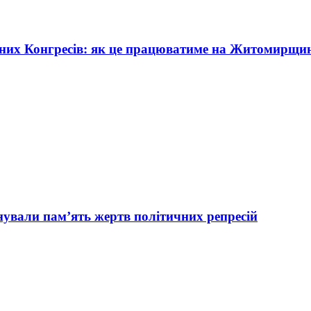
жних Конгресів: як це працюватиме на Житомирщи
вали пам’ять жертв політичних репресій