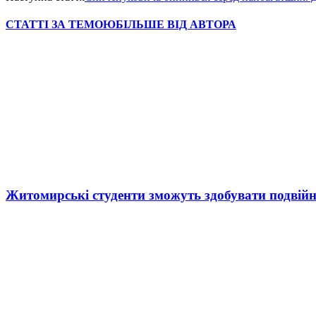
СТАТТІ ЗА ТЕМОЮ
БІЛЬШЕ ВІД АВТОРА
Житомирські студенти зможуть здобувати подвійн