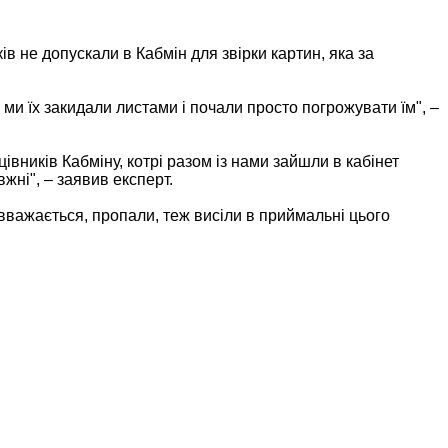
в не допускали в Кабмін для звірки картин, яка за
и ми їх закидали листами і почали просто погрожувати їм", –
івників Кабміну, котрі разом із нами зайшли в кабінет
жні", – заявив експерт.
і, вважається, пропали, теж висіли в приймальні цього