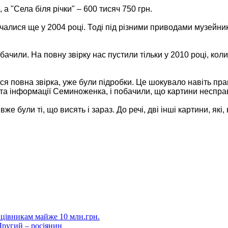
 а "Села біля річки" – 600 тисяч 750 грн.
алися ще у 2004 році. Тоді під різними приводами музейникі
бачили. На повну звірку нас пустили тільки у 2010 році, кол
ся повна звірка, уже були підробки. Це шокувало навіть прац
 та інформації Семиноженка, і побачили, що картини несправ
же були ті, що висять і зараз. До речі, дві інші картини, як
цівникам майже 10 млн.грн.
ругий – росіянин