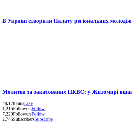
В Україні створили Палату регіональних молоді
Молитва за закатованих НКВС: у Житомирі вшану
48,178
Fans
Like
1,215
Followers
Follow
7,220
Followers
Follow
2,745
Subscribers
Subscribe