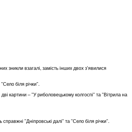
 них зникли взагалі, замість інших двох з’явилися
"Село біля річки".
дві картини – "У риболовецькому колгоспі" та "Вітрила на
справжні "Дніпровські далі" та "Село біля річки".