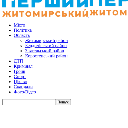
Місто
Політика
Область
Житомирський район
Бердичівський район
Звягельський район
Коростенський район
ДТП
Кримінал
Гроші
Спорт
Цікаво
Скандали
Фото/Відео