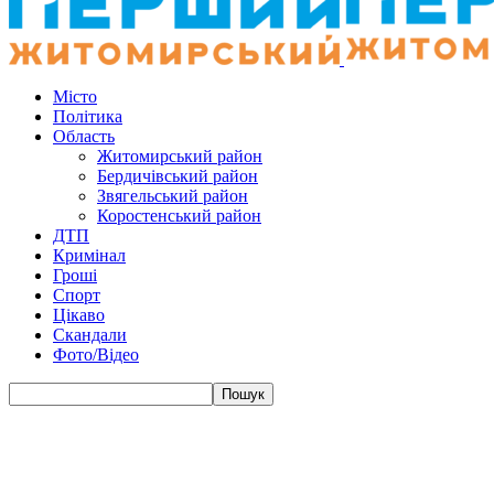
Місто
Політика
Область
Житомирський район
Бердичівський район
Звягельський район
Коростенський район
ДТП
Кримінал
Гроші
Спорт
Цікаво
Скандали
Фото/Відео