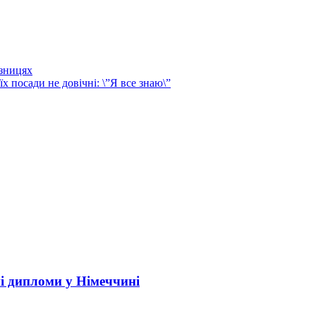
ізницях
 посади не довічні: \”Я все знаю\”
і дипломи у Німеччині