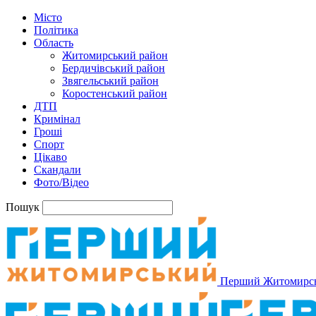
Місто
Політика
Область
Житомирський район
Бердичівський район
Звягельський район
Коростенський район
ДТП
Кримінал
Гроші
Спорт
Цікаво
Скандали
Фото/Відео
Пошук
Перший Житомирс