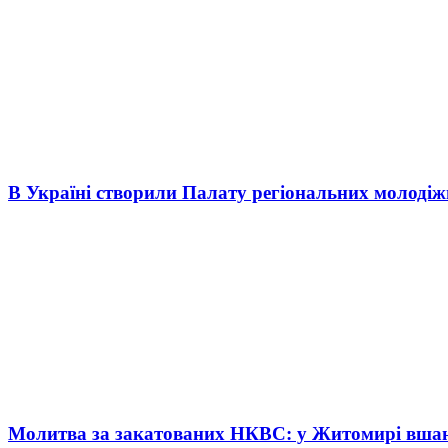
В Україні створили Палату регіональних молоді
Молитва за закатованих НКВС: у Житомирі вшану