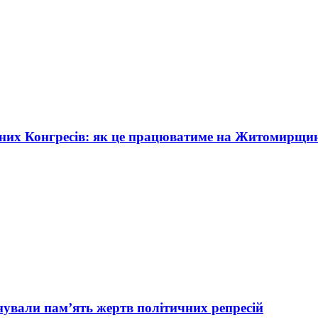
жних Конгресів: як це працюватиме на Житомирщи
вали пам’ять жертв політичних репресій