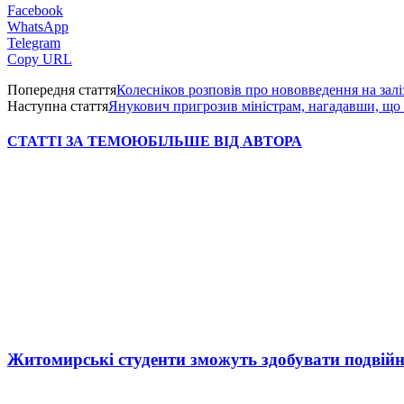
Facebook
WhatsApp
Telegram
Copy URL
Попередня стаття
Колесніков розповів про нововведення на зал
Наступна стаття
Янукович пригрозив міністрам, нагадавши, що їх
СТАТТІ ЗА ТЕМОЮ
БІЛЬШЕ ВІД АВТОРА
Житомирські студенти зможуть здобувати подвійн