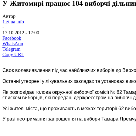
У Житомирі працює 104 виборчі дільни
Автор -
1.zt.ua info
-
17.10.2012 - 17:00
Facebook
WhatsApp
Telegram
Copy URL
Своє волевиявлення під час найближчих виборів до Верхов
Останні утворені у лікувальних закладах та установах ви
Як розповідає голова окружної виборчої комісії № 62 Тамар
списком виборців, які передані держреєстром на виборчі д
Усі жителі міста, що проживають в межах території 62 виб
У разі неотримання запрошення на вибори Тамара Яремчук 