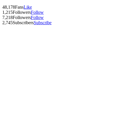
48,178
Fans
Like
1,215
Followers
Follow
7,218
Followers
Follow
2,745
Subscribers
Subscribe