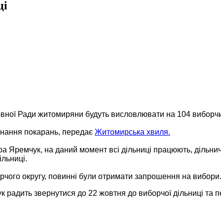
ці
ної Ради житомиряни будуть висловлювати на 104 виборчих д
конання покарань, передає
Житомирська хвиля.
а Яремчук, на даний момент всі дільниці працюють, дільничн
ільниці.
орчого округу, повинні були отримати запрошення на вибори
радить звернутися до 22 жовтня до виборчої дільниці та пе