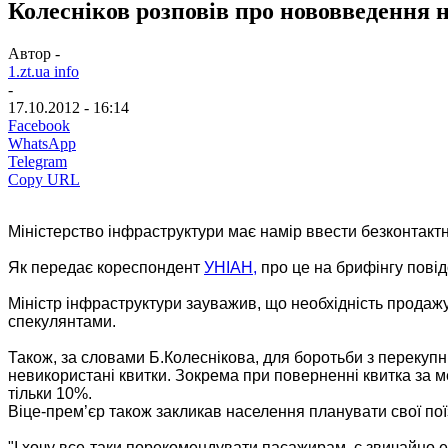
Колесніков розповів про нововведення 
Автор -
1.zt.ua info
-
17.10.2012 - 16:14
Facebook
WhatsApp
Telegram
Copy URL
Міністерство інфраструктури має намір ввести безконтактні
Як передає кореспондент
УНІАН,
про це на брифінгу повід
Міністр інфраструктури зауважив, що необхідність продажу
спекулянтами.
Також, за словами Б.Колеснікова, для боротьби з перекупн
невикористані квитки. Зокрема при поверненні квитка за м
тільки 10%.
Віце-прем’єр також закликав населення планувати свої пої
"І хочу все-таки порекомендувати пасажирам, є звичайно ек