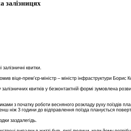
на залізницях
 залізничні квитки.
омив віце-прем’єр-міністр – міністр інфраструктури Борис К
 залізничних квитків у безконтактній формі зумовлена розвит
иками з початку роботи весняного розкладу руху поїздів пл
енш ніж 3 години до відправлення поїзда планується поверта
здки заздалегідь.
стрені випадки в житті будь-якої людини, коли йому потрібно