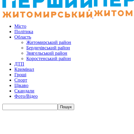
Місто
Політика
Область
Житомирський район
Бердичівський район
Звягельський район
Коростенський район
ДТП
Кримінал
Гроші
Спорт
Цікаво
Скандали
Фото/Відео