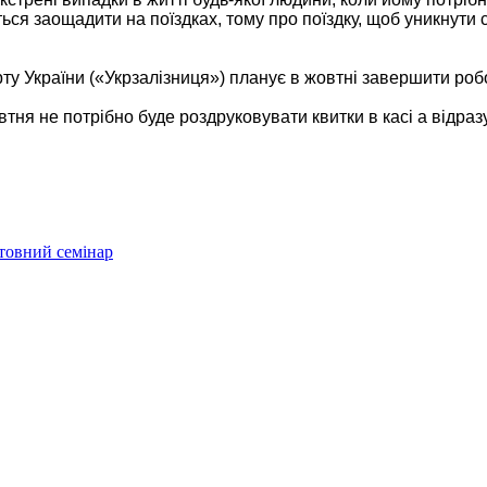
ься заощадити на поїздках, тому про поїздку, щоб уникнути с
у України («Укрзалізниця») планує в жовтні завершити робо
втня не потрібно буде роздруковувати квитки в касі а відразу
товний семінар