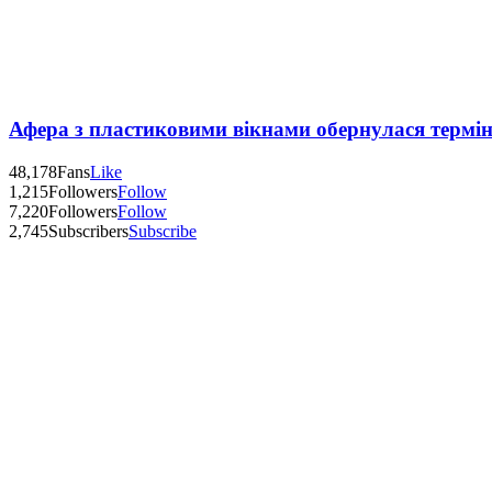
Афера з пластиковими вікнами обернулася термі
48,178
Fans
Like
1,215
Followers
Follow
7,220
Followers
Follow
2,745
Subscribers
Subscribe