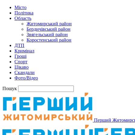
Місто
Політика
Область
Житомирський район
Бердичівський район
Звягельський район
Коростенський район
ДТП
Кримінал
Гроші
Спорт
Цікаво
Скандали
Фото/Відео
Пошук
Перший Житомирс