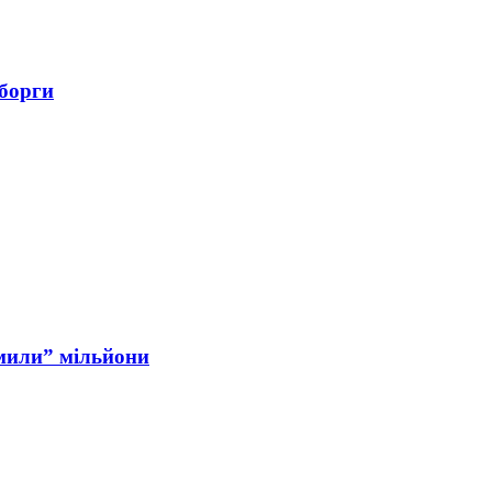
 борги
мили” мільйони