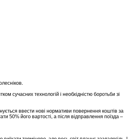
олесніков.
ком сучасних технологій і необхідністю боротьби зі
анується ввести нові нормативи повернення коштів за
ти 50% його вартості, а після відправлення поїзда –
 виїхати терміново, але весь світ планує заздалегідь. І