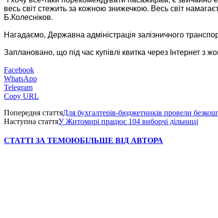
весь світ стежить за кожною знижечкою. Весь світ намагаєт
Б.Колесніков.
Нагадаємо, Державна адміністрація залізничного транспорт
Заплановано, що під час купівлі квитка через Інтернет з жо
Facebook
WhatsApp
Telegram
Copy URL
Попередня стаття
Для бухгалтерів-бюджетників провели безкош
Наступна стаття
У Житомирі працює 104 виборчі дільниці
СТАТТІ ЗА ТЕМОЮ
БІЛЬШЕ ВІД АВТОРА