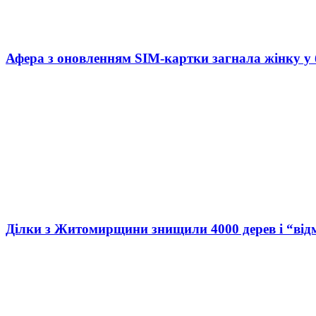
Афера з оновленням SIM-картки загнала жінку у
Ділки з Житомирщини знищили 4000 дерев і “від