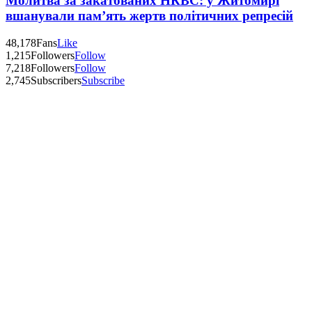
Молитва за закатованих НКВС: у Житомирі
вшанували пам’ять жертв політичних репресій
48,178
Fans
Like
1,215
Followers
Follow
7,218
Followers
Follow
2,745
Subscribers
Subscribe