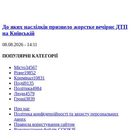
До яких наслідків призвело жорстке вечірнє ДТП
на Київській
08.08.2026 - 14:11
ПОПУЛЯРНІ КАТЕГОРІЇ
Місто
34567
Різне
19852
Кримінал
10831
Події
9135
Політика
4984
Люди
4579
Гроші
3839
Про нас
Політика конфіденційності та захисту персональних
даних
Правила користування сайтом
Використання файлів COOKIE