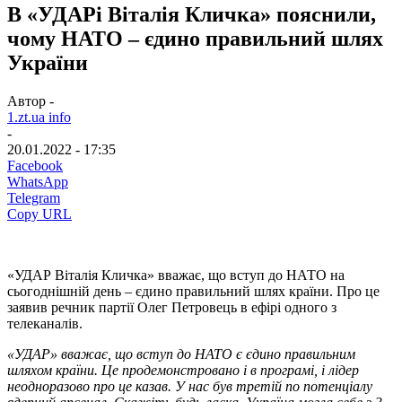
В «УДАРі Віталія Кличка» пояснили,
чому НАТО – єдино правильний шлях
України
Автор -
1.zt.ua info
-
20.01.2022 - 17:35
Facebook
WhatsApp
Telegram
Copy URL
«УДАР Віталія Кличка» вважає, що вступ до НАТО на
сьогоднішній день – єдино правильний шлях країни. Про це
заявив речник партії Олег Петровець в ефірі одного з
телеканалів.
«УДАР» вважає, що вступ до НАТО є єдино правильним
шляхом країни. Це продемонстровано і в програмі, і лідер
неодноразово про це казав. У нас був третій по потенціалу