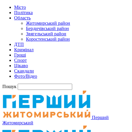
Місто
Політика
Область
Житомирський район
Бердичівський район
Звягельський район
Коростенський район
ДТП
Кримінал
Гроші
Спорт
Цікаво
Скандали
Фото/Відео
Пошук
Перший
Житомирський