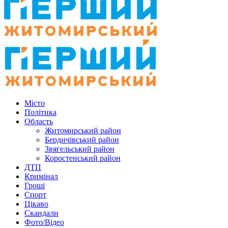
Місто
Політика
Область
Житомирський район
Бердичівський район
Звягельський район
Коростенський район
ДТП
Кримінал
Гроші
Спорт
Цікаво
Скандали
Фото/Відео