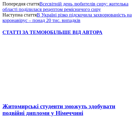
Попередня стаття
Всесвітній день любителів сиру: жителька
області поділилася рецептом ремісничого сиру
Наступна стаття
В Україні різко підскочила захворюваність на
коронавірус – понад 20 тис. випадків
СТАТТІ ЗА ТЕМОЮ
БІЛЬШЕ ВІД АВТОРА
Житомирські студенти зможуть здобувати
подвійні дипломи у Німеччині