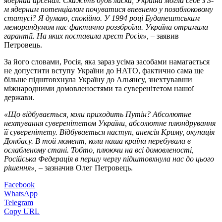
ядерний арсенал. Скажіть будь ласка, Україна могла себе з 3-
м ядерним потенціалом почуватися впевнено у позаблоковому
статусі? Я думаю, спокійно. У 1994 році Будапештським
меморандумом нас фактично роззброїли. Україна отримала
гарантії. На яких поставила хрест Росія»,
– заявив
Петровець.
За його словами, Росія, яка зараз усіма засобами намагається
не допустити вступу України до НАТО, фактично сама ще
більше підштовхнула Україну до Альянсу, знехтувавши
міжнародними домовленостями та суверенітетом нашої
держави.
«Що відбувається, коли приходить Путін? Абсолютне
нехтування суверенітетом України, абсолютне плюндрування
її суверенітету. Відбувається наступ, анексія Криму, окупація
Донбасу. В той момент, коли наша країна перебувала в
ослабленому стані. Тобто, плюючи на всі домовленості,
Російська Федерація в першу чергу підштовхнула нас до цього
рішення»,
– зазначив Олег Петровець.
Facebook
WhatsApp
Telegram
Copy URL