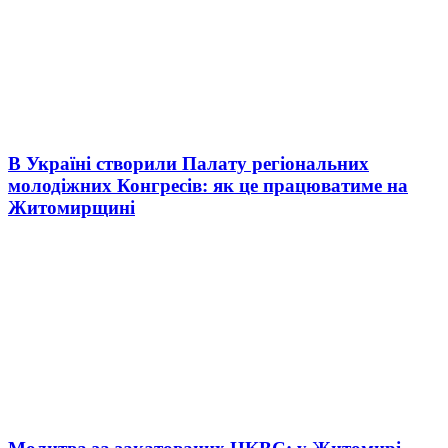
В Україні створили Палату регіональних
молодіжних Конгресів: як це працюватиме на
Житомирщині