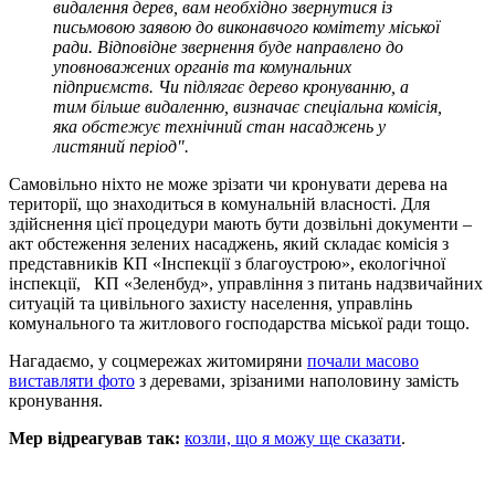
видалення дерев, вам необхідно звернутися із
письмовою заявою до виконавчого комітету міської
ради. Відповідне звернення буде направлено до
уповноважених органів та комунальних
підприємств. Чи підлягає дерево кронуванню, а
тим більше видаленню, визначає спеціальна комісія,
яка обстежує технічний стан насаджень у
листяний період".
Самовільно ніхто не може зрізати чи кронувати дерева на
території, що знаходиться в комунальній власності. Для
здійснення цієї процедури мають бути дозвільні документи –
акт обстеження зелених насаджень, який складає комісія з
представників КП «Інспекції з благоустрою», екологічної
інспекції, КП «Зеленбуд», управління з питань надзвичайних
ситуацій та цивільного захисту населення, управлінь
комунального та житлового господарства міської ради тощо.
Нагадаємо, у соцмережах житомиряни
почали масово
виставляти фото
з деревами, зрізаними наполовину замість
кронування.
Мер відреагував так:
козли, що я можу ще сказати
.