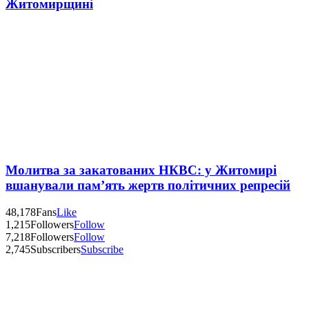
Житомирщині
Молитва за закатованих НКВС: у Житомирі
вшанували пам’ять жертв політичних репресій
48,178
Fans
Like
1,215
Followers
Follow
7,218
Followers
Follow
2,745
Subscribers
Subscribe