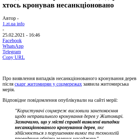
хтось кронував несанкціоновано
Автор -
1.zt.ua info
-
25.02.2021 - 16:46
Facebook
WhatsApp
Telegram
Copy URL
Про виявлення випадків несанкціонованого кронування дерев
після
скарг житомирян у соцмережах
заявила житомирська
мерія.
Відповідне повідомлення опублікували на сайті мерії:
"Користувачі соцмереж висловили занепокоєння
щодо неправильного кронування дерев у Житомирі.
Зазначимо, що у місті справді виявлені випадки
несанкціонованого кронування дерев
, яке
здійснюється з порушенням вимог та технологій
проведення обрізки зелених насаджень".