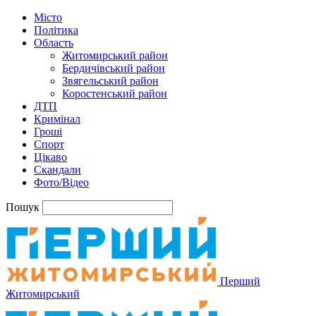
Місто
Політика
Область
Житомирський район
Бердичівський район
Звягельський район
Коростенський район
ДТП
Кримінал
Гроші
Спорт
Цікаво
Скандали
Фото/Відео
Пошук
Перший
Житомирський