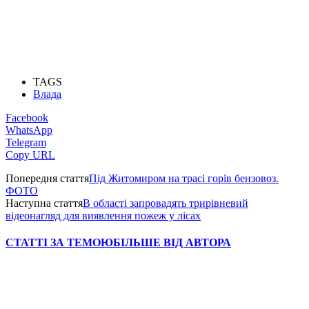
TAGS
Влада
Facebook
WhatsApp
Telegram
Copy URL
Попередня стаття
Під Житомиром на трасі горів бензовоз.
ФОТО
Наступна стаття
В області запровадять трирівневий
відеонагляд для виявлення пожеж у лісах
СТАТТІ ЗА ТЕМОЮ
БІЛЬШЕ ВІД АВТОРА