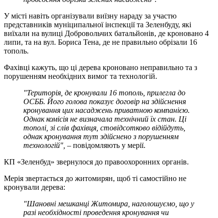
У місті навіть організували виїзну нараду за участю
представників муніципальної інспекції та Зеленбуду, які
виїхали на вулиці Добровольчих батальйонів, де кроновано 4
липи, та на вул. Бориса Тена, де не правильно обрізали 16
тополь.
Фахівці кажуть, що ці дерева кроновано неправильно та з
порушенням необхідних вимог та технологій.
"Територія, де кронували 16 тополь, прилегла до
ОСББ. Його голова показує договір на здійснення
кронування цих насаджень приватною компанією.
Однак комісія не визначала технічний їх стан. Ці
тополі, зі слів фахівця, стовідсотково відійдуть,
однак кронування тут здійснено з порушенням
технологій",
– повідомляють у мерії.
КП «Зеленбуд» звернулося до правоохоронних органів.
Мерія звертається до житомирян, щоб ті самостійно не
кронували дерева:
"Шановні мешканці Житомира, наголошуємо, що у
разі необхідності проведення кронування чи