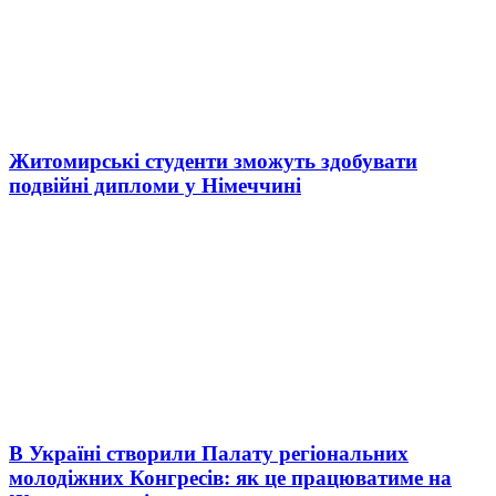
Житомирські студенти зможуть здобувати
подвійні дипломи у Німеччині
В Україні створили Палату регіональних
молодіжних Конгресів: як це працюватиме на