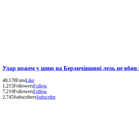
Удар ножем у шию на Бердичівщині ледь не вбив 
48,178
Fans
Like
1,215
Followers
Follow
7,219
Followers
Follow
2,745
Subscribers
Subscribe