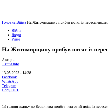
Головна
Війна
На Житомирщину прибув потяг із переселенцями
Війна
Люди
Різне
На Житомирщину прибув потяг із перес
Автор -
1.zt.ua info
-
13.05.2023 - 14:28
Facebook
WhatsApp
Telegram
Copy URL
13 травня зранку до Бердичева прибув черговий поїзд із переселе