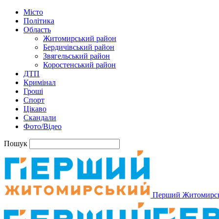
Місто
Політика
Область
Житомирський район
Бердичівський район
Звягельський район
Коростенський район
ДТП
Кримінал
Гроші
Спорт
Цікаво
Скандали
Фото/Відео
Пошук
Перший Житомирс