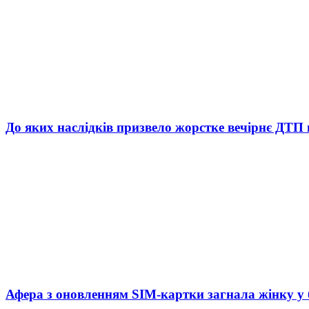
До яких наслідків призвело жорстке вечірнє ДТП 
Афера з оновленням SIM-картки загнала жінку у