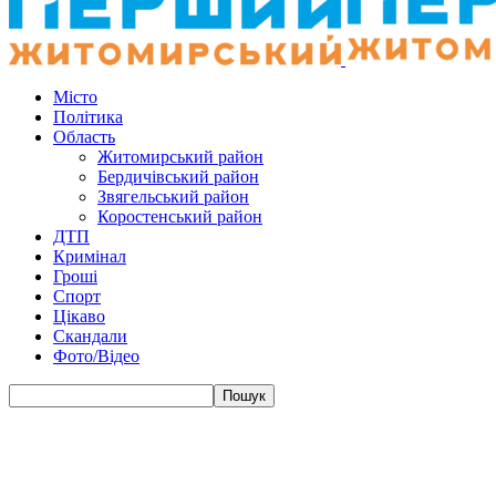
Місто
Політика
Область
Житомирський район
Бердичівський район
Звягельський район
Коростенський район
ДТП
Кримінал
Гроші
Спорт
Цікаво
Скандали
Фото/Відео