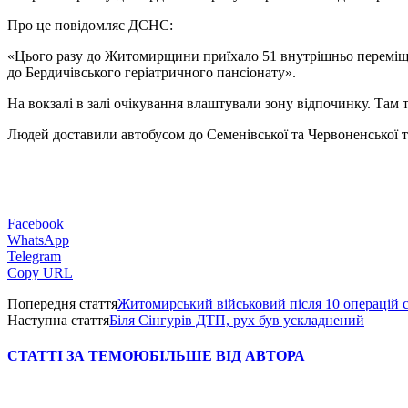
Про це повідомляє ДСНС:
«Цього разу до Житомирщини приїхало 51 внутрішньо переміщен
до Бердичівського геріатричного пансіонату».
На вокзалі в залі очікування влаштували зону відпочинку. Там
Людей доставили автобусом до Семенівської та Червоненської 
Facebook
WhatsApp
Telegram
Copy URL
Попередня стаття
Житомирський військовий після 10 операцій
Наступна стаття
Біля Сінгурів ДТП, рух був ускладнений
СТАТТІ ЗА ТЕМОЮ
БІЛЬШЕ ВІД АВТОРА