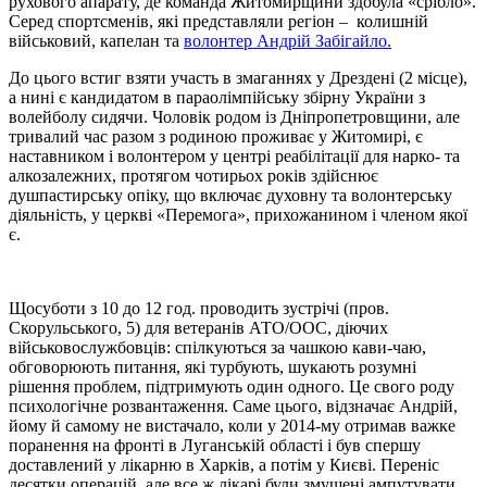
рухового апарату, де команда Житомирщини здобула «срібло».
Серед спортсменів, які представляли регіон – колишній
військовий, капелан та
волонтер Андрій Забігайло.
До цього встиг взяти участь в змаганнях у Дрездені (2 місце),
а нині є кандидатом в параолімпійську збірну України з
волейболу сидячи. Чоловік родом із Дніпропетровщини, але
тривалий час разом з родиною проживає у Житомирі, є
наставником і волонтером у центрі реабілітації для нарко- та
алкозалежних, протягом чотирьох років здійснює
душпастирську опіку, що включає духовну та волонтерську
діяльність, у церкві «Перемога», прихожанином і членом якої
є.
Щосуботи з 10 до 12 год. проводить зустрічі (пров.
Скорульського, 5) для ветеранів АТО/ООС, діючих
військовослужбовців: спілкуються за чашкою кави-чаю,
обговорюють питання, які турбують, шукають розумні
рішення проблем, підтримують один одного. Це свого роду
психологічне розвантаження. Саме цього, відзначає Андрій,
йому й самому не вистачало, коли у 2014-му отримав важке
поранення на фронті в Луганській області і був спершу
доставлений у лікарню в Харків, а потім у Києві. Переніс
десятки операцій, але все ж лікарі були змушені ампутувати