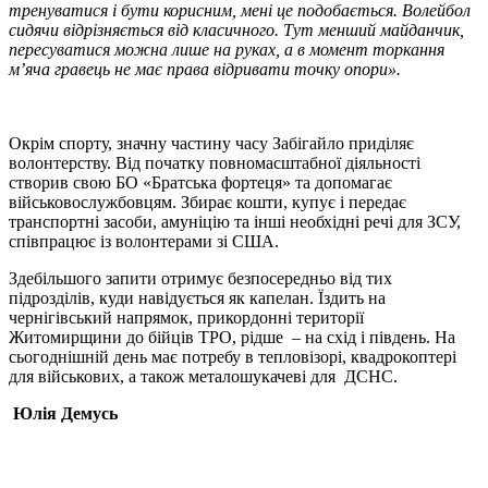
тренуватися і бути корисним, мені це подобається. Волейбол
сидячи відрізняється від класичного. Тут менший майданчик,
пересуватися можна лише на руках, а в момент торкання
м’яча гравець не має права відривати точку опори».
Окрім спорту, значну частину часу Забігайло приділяє
волонтерству. Від початку повномасштабної діяльності
створив свою БО «Братська фортеця» та допомагає
військовослужбовцям. Збирає кошти, купує і передає
транспортні засоби, амуніцію та інші необхідні речі для ЗСУ,
співпрацює із волонтерами зі США.
Здебільшого запити отримує безпосередньо від тих
підрозділів, куди навідується як капелан. Їздить на
чернігівський напрямок, прикордонні території
Житомирщини до бійців ТРО, рідше – на схід і південь. На
сьогоднішній день має потребу в тепловізорі, квадрокоптері
для військових, а також металошукачеві для ДСНС.
Юлія Демусь