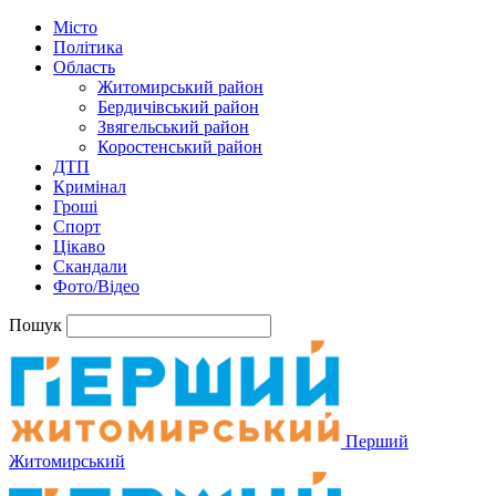
Місто
Політика
Область
Житомирський район
Бердичівський район
Звягельський район
Коростенський район
ДТП
Кримінал
Гроші
Спорт
Цікаво
Скандали
Фото/Відео
Пошук
Перший
Житомирський