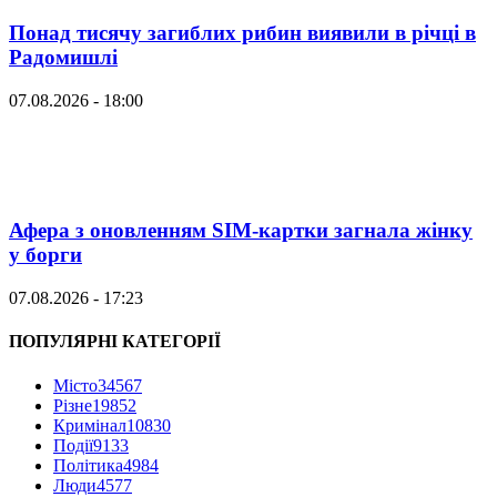
Понад тисячу загиблих рибин виявили в річці в
Радомишлі
07.08.2026 - 18:00
Афера з оновленням SIM-картки загнала жінку
у борги
07.08.2026 - 17:23
ПОПУЛЯРНІ КАТЕГОРІЇ
Місто
34567
Різне
19852
Кримінал
10830
Події
9133
Політика
4984
Люди
4577