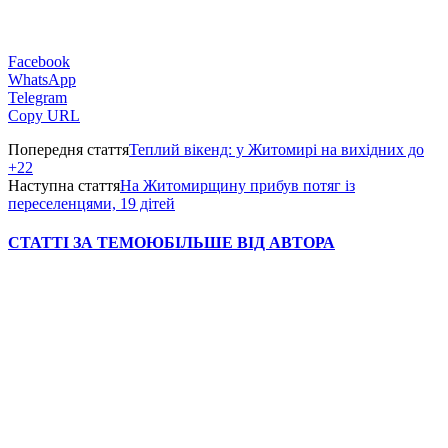
Facebook
WhatsApp
Telegram
Copy URL
Попередня стаття
Теплий вікенд: у Житомирі на вихідних до
+22
Наступна стаття
На Житомирщину прибув потяг із
переселенцями, 19 дітей
СТАТТІ ЗА ТЕМОЮ
БІЛЬШЕ ВІД АВТОРА