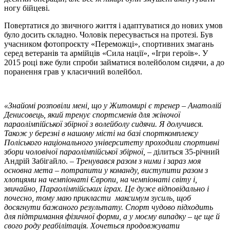
ногу бійцеві.
Повертатися до звичного життя і адаптуватися до нових умов
було досить складно. Чоловік пересувається на протезі. Був
учасником фотопроєкту «Переможці», спортивних змагань
серед ветеранів та армійців «Сила нації», «Ігри героїв». У
2015 році вже були спроби займатися волейболом сидячи, а до
поранення грав у класичний волейбол.
«Знайомі розповіли мені, що у Житомирі є тренер – Анатолій
Денисовець, який тренує спортсменів для жіночої
параолімпійської збірної з волейболу сидячи. Я долучився.
Також у березні в нашому місті на базі спорткомплексу
Поліського національного університету проходили спортивні
збори чоловічої параолімпійської збірної,
– ділиться 35-річний
Андрій Забігайло.
– Тренувався разом з ними і зараз моя
основна мета – потрапити у команду, виступити разом з
хлопцями на чемпіонаті Європи, на чемпіонаті світу і,
звичайно, Параолімпійських іграх. Це дуже відповідально і
почесно, тому маю прикласти максимум зусиль, щоб
досягнути бажаного результату. Спорт чудово підходить
для підтримання фізичної форми, а у моєму випадку – це ще й
свого роду реабілітація. Хочеться продовжувати