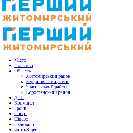
Місто
Політика
Область
Житомирський район
Бердичівський район
Звягельський район
Коростенський район
ДТП
Кримінал
Гроші
Спорт
Цікаво
Скандали
Фото/Відео