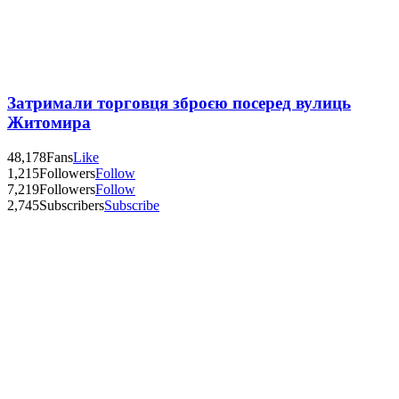
Затримали торговця зброєю посеред вулиць
Житомира
48,178
Fans
Like
1,215
Followers
Follow
7,219
Followers
Follow
2,745
Subscribers
Subscribe