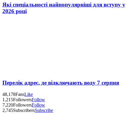
Які спеціальності найпопулярніші для вступу у
2026 році
Перелік адрес, де відключають воду 7 серпня
48,178
Fans
Like
1,215
Followers
Follow
7,220
Followers
Follow
2,745
Subscribers
Subscribe