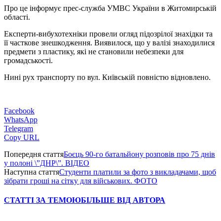
Про це інформує прес-служба УМВС України в Житомирській
області.
Експерти-вибухотехніки провели огляд підозрілої знахідки та
її часткове знешкодження. Виявилося, що у валізі знаходилися
предмети з пластику, які не становили небезпеки для
громадськості.
Нині рух транспорту по вул. Київській повністю відновлено.
Facebook
WhatsApp
Telegram
Copy URL
Попередня стаття
Боєць 90-го батальйону розповів про 75 днів
у полоні \”ДНР\”. ВІДЕО
Наступна стаття
Студенти платили за фото з викладачами, щоб
зібрати гроші на сітку для військових. ФОТО
СТАТТІ ЗА ТЕМОЮ
БІЛЬШЕ ВІД АВТОРА