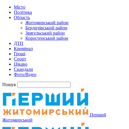
Місто
Політика
Область
Житомирський район
Бердичівський район
Звягельський район
Коростенський район
ДТП
Кримінал
Гроші
Спорт
Цікаво
Скандали
Фото/Відео
Пошук
Перший
Житомирський