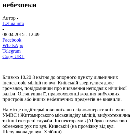
небезпеки
Автор -
1.zt.ua info
-
08.04.2015 - 12:49
Facebook
WhatsApp
Telegram
Copy URL
Близько 10.20 8 квітня до опорного пункту дільничних
інспекторів міліції по вул. Київській звернулися двоє
громадян, повідомивши про виявлення неподалік нічийної
валізи. Оглянувши її, правоохоронці жодних вибухових
пристроїв або інших небезпечних предметів не виявили.
На місце події терміново виїхали слідчо-оперативні групи
УМВС і Житомирського міськвідділу міліції, вибухотехнічна
та інші екстрені служби. Інспекторами ДАІ було тимчасово
обмежено рух по вул. Київській (на проміжку від вул.
Шелушкова до вул. Хлібної).