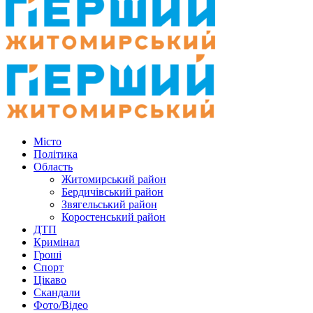
Місто
Політика
Область
Житомирський район
Бердичівський район
Звягельський район
Коростенський район
ДТП
Кримінал
Гроші
Спорт
Цікаво
Скандали
Фото/Відео