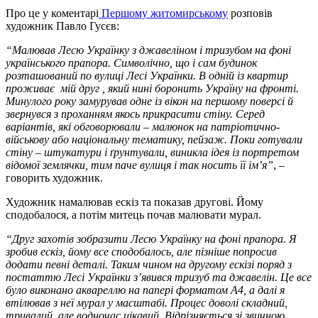
Про це у коментарі
Першому житомирському
розповів
художник Павло Гусєв:
“Малював Лесю Українку з джавеліном і тризубом на фоні
українського прапора. Символічно, що і сам будинок
розташований по вулиці Лесі Українки. В одній із квартир
проживає мій друг , який нині боронить Україну на фронті.
Минулого року замурував одне із вікон на першому поверсі й
звернувся з проханням якось прикрасити стіну. Серед
варіантів, які обговорювали – малюнок на патріотично-
військову або національну тематику, пейзаж. Поки готували
стіну – штукатури і ґрунтували, виникла ідея із портретом
відомої землячки, тим паче вулиця і так носить її ім’я”
, –
говорить художник.
Художник намалював ескіз та показав другові. Йому
сподобалося, а потім митець почав малювати мурал.
“Друг захотів зобразити Лесю Українку на фоні прапора. Я
зробив ескіз, йому все сподобалось, але пізніше попросив
додати певні деталі. Таким чином на другому ескізі поряд з
постаттю Лесі Українки з’явився тризуб та джавелін. Це все
було виконано аквареллю на папері форматом А4, а далі я
втілював з неї мурал у масштабі. Процес доволі складний,
тривалий, але водночас цікавий. Відрізняється зі звичною