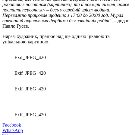
роботою з полотном (картиною), та й розміри чималі, адже
постать персонажу – десь у середній зріст людини.
Переважно працював щоденно з 17:00 до 20:00 год. Мурал
виконаний акриловими фарбами для зовнішніх робіт
“, – додає
Павло Гусєв.
Наразі художник, працює над ще однією цікавою та
унікальною картиною.
Exif_JPEG_420
Exif_JPEG_420
Exif_JPEG_420
Exif_JPEG_420
Facebook
WhatsApp