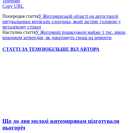
Telegram
Copy URL
Попередня стаття
У Житомирській області на автостанції
рятувальники витягали хлопчика, який застряг головою у
металевому стільці
Наступна стаття
У Житомирі пошкоджені майже 1 тис. вікон,
виконком затвердив, як даватимуть гроші на ремонти
СТАТТІ ЗА ТЕМОЮ
БІЛЬШЕ ВІД АВТОРА
Що до дня молоді житомирянам підготували
цьогоріч