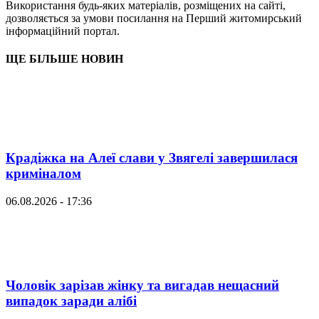
Використання будь-яких матеріалів, розміщених на сайті,
дозволяється за умови посилання на Перший житомирський
інформаційний портал.
ЩЕ БІЛЬШЕ НОВИН
Крадіжка на Алеї слави у Звягелі завершилася
криміналом
06.08.2026 - 17:36
Чоловік зарізав жінку та вигадав нещасний
випадок заради алібі