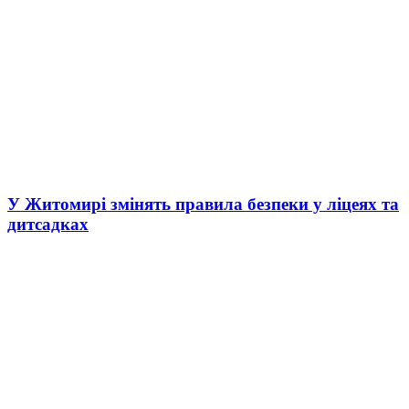
У Житомирі змінять правила безпеки у ліцеях та
дитсадках