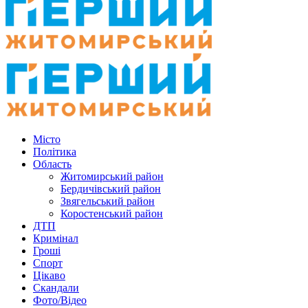
Місто
Політика
Область
Житомирський район
Бердичівський район
Звягельський район
Коростенський район
ДТП
Кримінал
Гроші
Спорт
Цікаво
Скандали
Фото/Відео