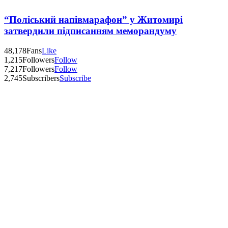
“Поліський напівмарафон” у Житомирі
затвердили підписанням меморандуму
48,178
Fans
Like
1,215
Followers
Follow
7,217
Followers
Follow
2,745
Subscribers
Subscribe