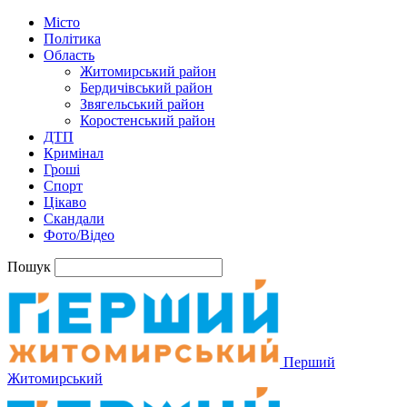
Місто
Політика
Область
Житомирський район
Бердичівський район
Звягельський район
Коростенський район
ДТП
Кримінал
Гроші
Спорт
Цікаво
Скандали
Фото/Відео
Пошук
Перший
Житомирський