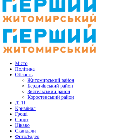
Місто
Політика
Область
Житомирський район
Бердичівський район
Звягельський район
Коростенський район
ДТП
Кримінал
Гроші
Спорт
Цікаво
Скандали
Фото/Відео