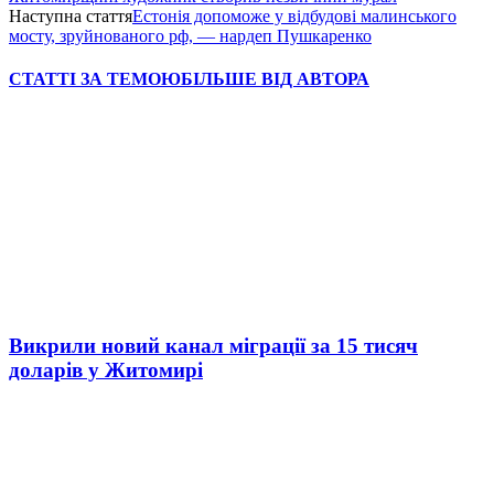
Наступна стаття
Естонія допоможе у відбудові малинського
мосту, зруйнованого рф, — нардеп Пушкаренко
СТАТТІ ЗА ТЕМОЮ
БІЛЬШЕ ВІД АВТОРА
Викрили новий канал міграції за 15 тисяч
доларів у Житомирі