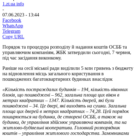
1.zt.ua info
-
07.06.2023 - 13:44
Facebook
WhatsApp
Telegram
Copy URL
Порядок та процедура розподілу й надання коштів ОСББ та
управляючим компаніям, ЖБК затвердили сьогодні, 7 червня,
під час засідання виконкому.
Раніше на сесії міської ради виділили 5 млн гривень з бюджету
на відновлення місць загального користування в
пошкоджених багатоквартирних будинках внаслідок
«Кількість постраждалих будинків – 194, кількість віконних
блоків, що пошкоджені – 962, загальна площа цих вікон в
метрах квадратних – 1347. Кількість дверей, які були
пошкоджені – 34. Це двері, які виходять на сушки. Загальна
площа цих дверей в метрах квадратних – 74,28. Цей порядок
поширюється на будинки, де створені ОСББ, а також на
будинки, де управління здійснює управляюча компанія, та на
житлово-будівельні кооперативи. Головний розпорядник
коштів – управління житлового господарства. Замовниками