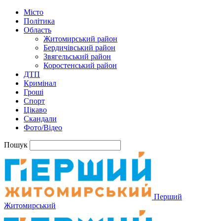
Місто
Політика
Область
Житомирський район
Бердичівський район
Звягельський район
Коростенський район
ДТП
Кримінал
Гроші
Спорт
Цікаво
Скандали
Фото/Відео
Пошук
Перший
Житомирський