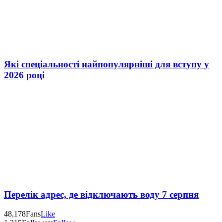
Які спеціальності найпопулярніші для вступу у
2026 році
Перелік адрес, де відключають воду 7 серпня
48,178
Fans
Like