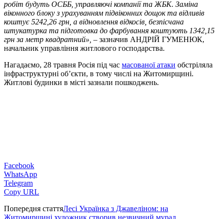
робіт будуть ОСББ, управляючі компанії та ЖБК. Заміна
віконного блоку з урахуванням підвіконних дощок та відливів
коштує 5242,26 грн, а відновлення відкосів, безпісчана
штукатурка та підготовка до фарбування коштують 1342,15
грн за метр квадратний», –
зазначив АНДРІЙ ГУМЕНЮК,
начальник управління житлового господарства.
Нагадаємо, 28 травня Росія під час
масованої атаки
обстріляла
інфраструктурні обʼєкти, в тому числі на Житомирщині.
Житлові будинки в місті зазнали пошкоджень.
Facebook
WhatsApp
Telegram
Copy URL
Попередня стаття
Лесі Українка з Джавеліном: на
Житомирщині художник створив незвичний мурал