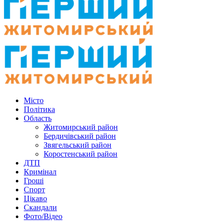
Місто
Політика
Область
Житомирський район
Бердичівський район
Звягельський район
Коростенський район
ДТП
Кримінал
Гроші
Спорт
Цікаво
Скандали
Фото/Відео