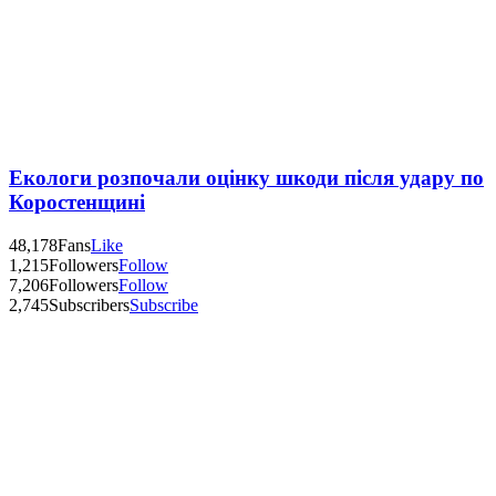
Екологи розпочали оцінку шкоди після удару по
Коростенщині
48,178
Fans
Like
1,215
Followers
Follow
7,206
Followers
Follow
2,745
Subscribers
Subscribe