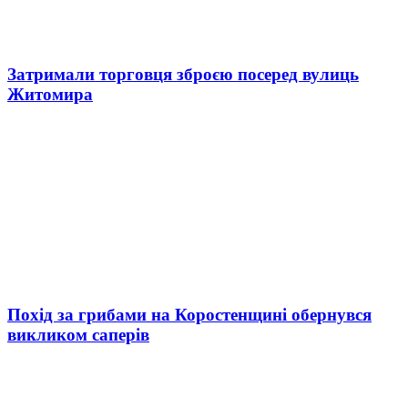
Затримали торговця зброєю посеред вулиць
Житомира
Похід за грибами на Коростенщині обернувся
викликом саперів