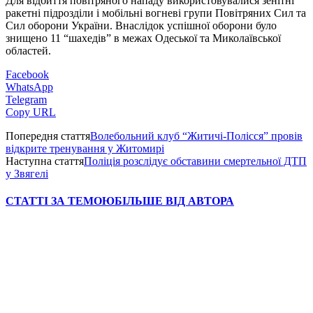
Для відбиття повітряного нападу використовувалися зенітні
ракетні підрозділи і мобільні вогневі групи Повітряних Сил та
Сил оборони України. Внаслідок успішної оборони було
знищено 11 “шахедів” в межах Одеської та Миколаївської
областей.
Facebook
WhatsApp
Telegram
Copy URL
Попередня стаття
Волебольний клуб “Житичі-Полісся” провів
відкрите тренування у Житомирі
Наступна стаття
Поліція розслідує обставини смертельної ДТП
у Звягелі
СТАТТІ ЗА ТЕМОЮ
БІЛЬШЕ ВІД АВТОРА