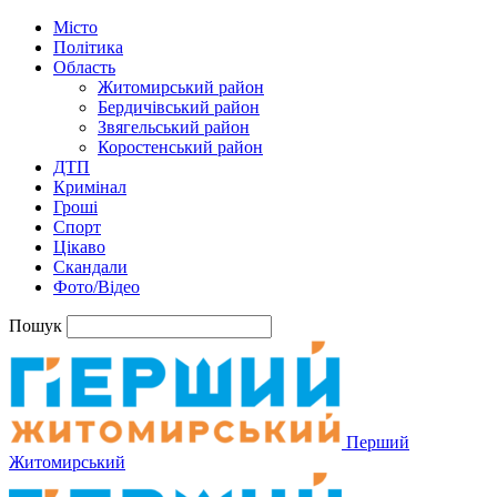
Місто
Політика
Область
Житомирський район
Бердичівський район
Звягельський район
Коростенський район
ДТП
Кримінал
Гроші
Спорт
Цікаво
Скандали
Фото/Відео
Пошук
Перший
Житомирський