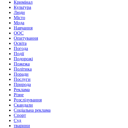
Кримінал
Культура
Люди
Місто
Мода
Навчання
ООС
Опитування
Освіта
Погода
Події
Подорожі
Пожежа
Політика
Поради
Послуги
Природа
Реклама
Різне
Розслідування
Скандали
Соціальна реклама
Спорт
Суд
тварини