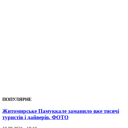
ПОПУЛЯРНЕ
Житомирське Памуккале заманило вже тисячі
туристів і дайверів. ФОТО