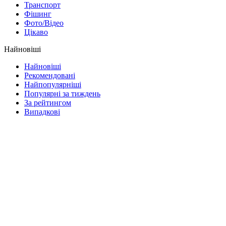
Транспорт
Фішинг
Фото/Відео
Цікаво
Найновіші
Найновіші
Рекомендовані
Найпопулярніші
Популярні за тиждень
За рейтингом
Випадкові