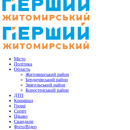
Місто
Політика
Область
Житомирський район
Бердичівський район
Звягельський район
Коростенський район
ДТП
Кримінал
Гроші
Спорт
Цікаво
Скандали
Фото/Відео