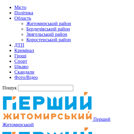
Місто
Політика
Область
Житомирський район
Бердичівський район
Звягельський район
Коростенський район
ДТП
Кримінал
Гроші
Спорт
Цікаво
Скандали
Фото/Відео
Пошук
Перший
Житомирський