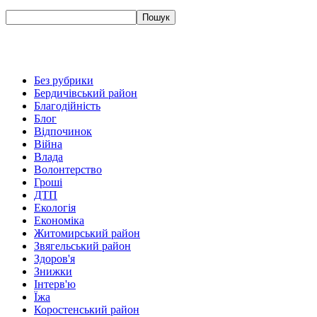
Без рубрики
Бердичівський район
Благодійність
Блог
Відпочинок
Війна
Влада
Волонтерство
Гроші
ДТП
Екологія
Економіка
Житомирський район
Звягельський район
Здоров'я
Знижки
Інтерв'ю
Їжа
Коростенський район