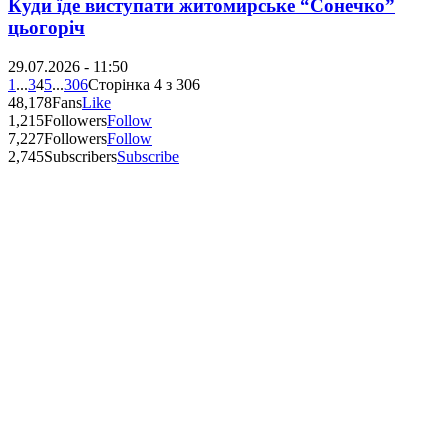
Куди їде виступати житомирське “Сонечко”
цьогоріч
29.07.2026 - 11:50
1
...
3
4
5
...
306
Сторінка 4 з 306
48,178
Fans
Like
1,215
Followers
Follow
7,227
Followers
Follow
2,745
Subscribers
Subscribe