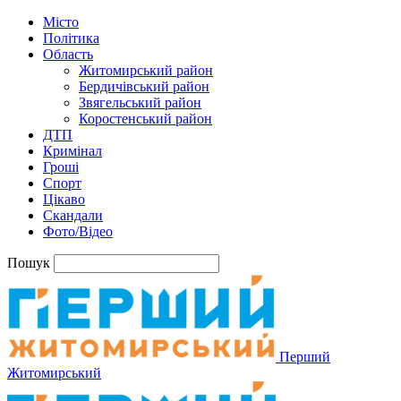
Місто
Політика
Область
Житомирський район
Бердичівський район
Звягельський район
Коростенський район
ДТП
Кримінал
Гроші
Спорт
Цікаво
Скандали
Фото/Відео
Пошук
Перший
Житомирський