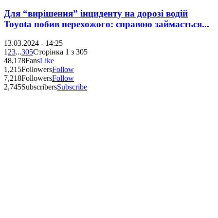
Для “вирішення” інциденту на дорозі водій
Toyota побив перехожого: справою займається...
13.03.2024 - 14:25
1
2
3
...
305
Сторінка 1 з 305
48,178
Fans
Like
1,215
Followers
Follow
7,218
Followers
Follow
2,745
Subscribers
Subscribe