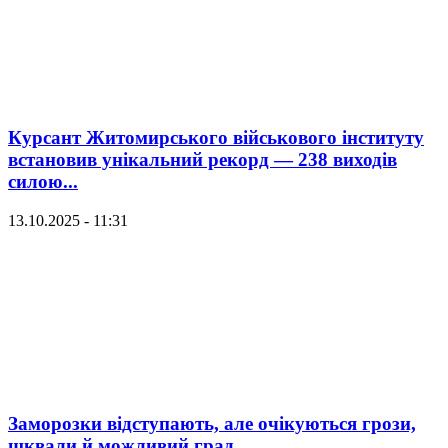
Курсант Житомирського військового інституту
встановив унікальний рекорд — 238 виходів
силою...
13.10.2025 - 11:31
Заморозки відступають, але очікуються грози,
шквали й можливий град