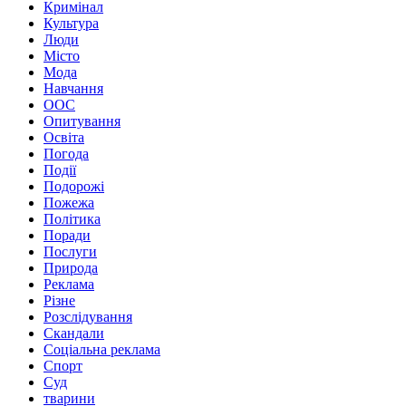
Кримінал
Культура
Люди
Місто
Мода
Навчання
ООС
Опитування
Освіта
Погода
Події
Подорожі
Пожежа
Політика
Поради
Послуги
Природа
Реклама
Різне
Розслідування
Скандали
Соціальна реклама
Спорт
Суд
тварини