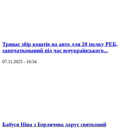
Триває збір коштів на авто для 20 полку РЕБ,
започаткований під час всеукраїнського...
07.11.2025 - 16:34
Бабуся Ніна з Бердичева дарує святковий