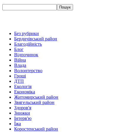
Без рубрики
Бердичівський район
Благодійність
Блог
Відпочинок
Війна
Влада
Волонтерство
Гроші
ДТП
Екологія
Економіка
Житомирський район
Звягельський район
Здоров'я
Знижки
Інтерв'ю
Їжа
Коростенський район