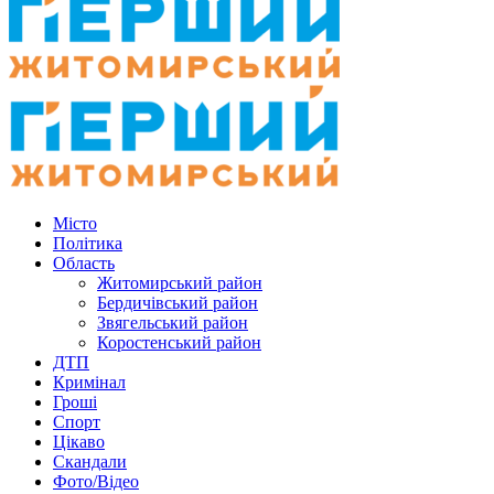
Місто
Політика
Область
Житомирський район
Бердичівський район
Звягельський район
Коростенський район
ДТП
Кримінал
Гроші
Спорт
Цікаво
Скандали
Фото/Відео