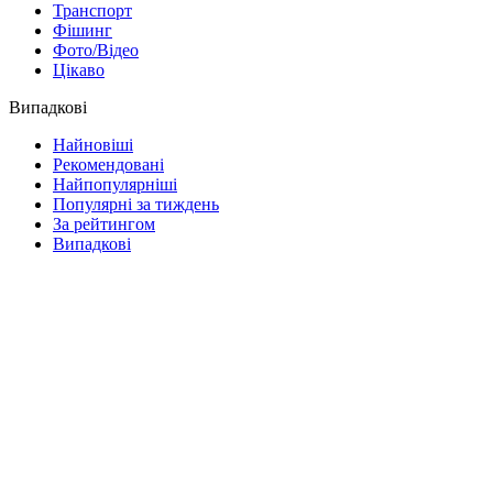
Транспорт
Фішинг
Фото/Відео
Цікаво
Випадкові
Найновіші
Рекомендовані
Найпопулярніші
Популярні за тиждень
За рейтингом
Випадкові