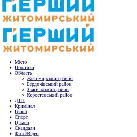
Місто
Політика
Область
Житомирський район
Бердичівський район
Звягельський район
Коростенський район
ДТП
Кримінал
Гроші
Спорт
Цікаво
Скандали
Фото/Відео