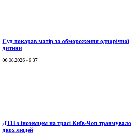
Суд покарав матір за обмороження однорічної
дитини
06.08.2026 - 9:37
ДТП з іноземцем на трасі Київ-Чоп травмувало
двох людей