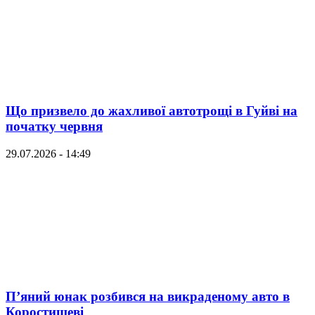
Що призвело до жахливої автотрощі в Гуйві на
початку червня
29.07.2026 - 14:49
П’яний юнак розбився на викраденому авто в
Коростишеві