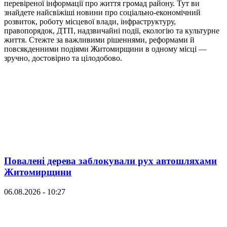
перевіреної інформації про життя громад району. Тут ви
знайдете найсвіжіші новини про соціально-економічний
розвиток, роботу місцевої влади, інфраструктуру,
правопорядок, ДТП, надзвичайні події, екологію та культурне
життя. Стежте за важливими рішеннями, реформами й
повсякденними подіями Житомирщини в одному місці —
зручно, достовірно та цілодобово.
Повалені дерева заблокували рух автошляхами
Житомирщини
06.08.2026 - 10:27