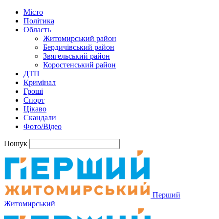
Місто
Політика
Область
Житомирський район
Бердичівський район
Звягельський район
Коростенський район
ДТП
Кримінал
Гроші
Спорт
Цікаво
Скандали
Фото/Відео
Пошук
Перший
Житомирський