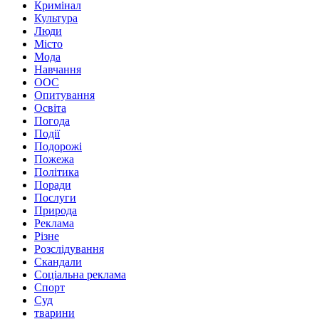
Кримінал
Культура
Люди
Місто
Мода
Навчання
ООС
Опитування
Освіта
Погода
Події
Подорожі
Пожежа
Політика
Поради
Послуги
Природа
Реклама
Різне
Розслідування
Скандали
Соціальна реклама
Спорт
Суд
тварини