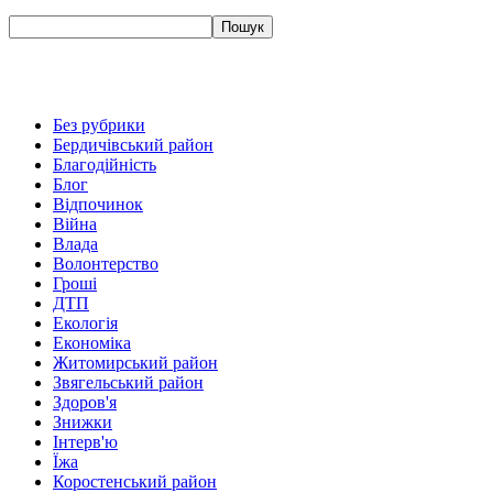
Без рубрики
Бердичівський район
Благодійність
Блог
Відпочинок
Війна
Влада
Волонтерство
Гроші
ДТП
Екологія
Економіка
Житомирський район
Звягельський район
Здоров'я
Знижки
Інтерв'ю
Їжа
Коростенський район