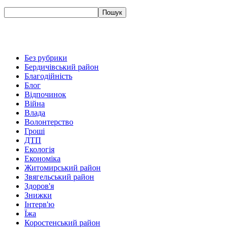
Без рубрики
Бердичівський район
Благодійність
Блог
Відпочинок
Війна
Влада
Волонтерство
Гроші
ДТП
Екологія
Економіка
Житомирський район
Звягельський район
Здоров'я
Знижки
Інтерв'ю
Їжа
Коростенський район