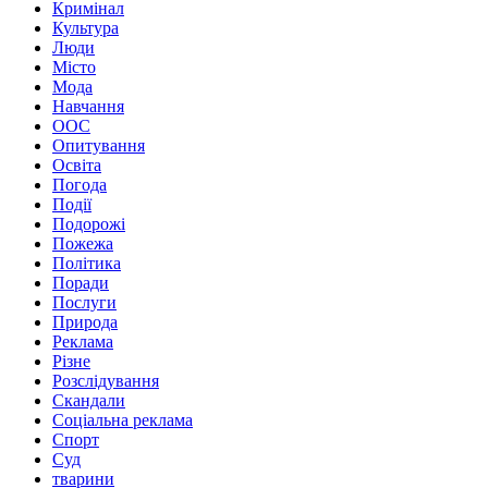
Кримінал
Культура
Люди
Місто
Мода
Навчання
ООС
Опитування
Освіта
Погода
Події
Подорожі
Пожежа
Політика
Поради
Послуги
Природа
Реклама
Різне
Розслідування
Скандали
Соціальна реклама
Спорт
Суд
тварини