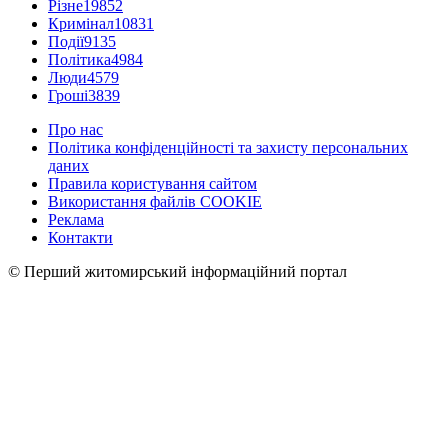
Різне
19852
Кримінал
10831
Події
9135
Політика
4984
Люди
4579
Гроші
3839
Про нас
Політика конфіденційності та захисту персональних
даних
Правила користування сайтом
Використання файлів COOKIE
Реклама
Контакти
© Перший житомирський інформаційний портал