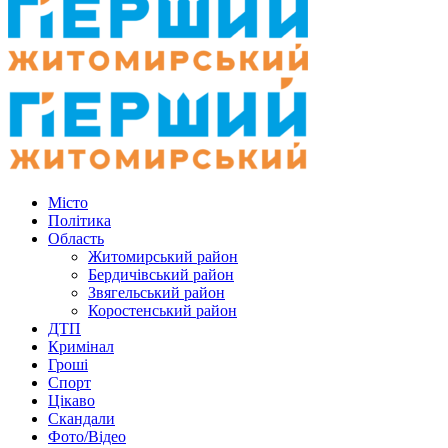
Місто
Політика
Область
Житомирський район
Бердичівський район
Звягельський район
Коростенський район
ДТП
Кримінал
Гроші
Спорт
Цікаво
Скандали
Фото/Відео