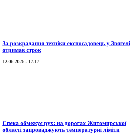
За розкрадання техніки експосадовець у Звягелі
отримав строк
12.06.2026 - 17:17
Спека обмежує рух: на дорогах Житомирської
області запроваджують температурні ліміти