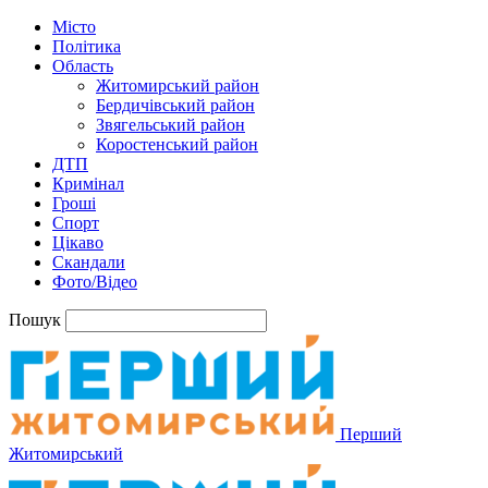
Місто
Політика
Область
Житомирський район
Бердичівський район
Звягельський район
Коростенський район
ДТП
Кримінал
Гроші
Спорт
Цікаво
Скандали
Фото/Відео
Пошук
Перший
Житомирський