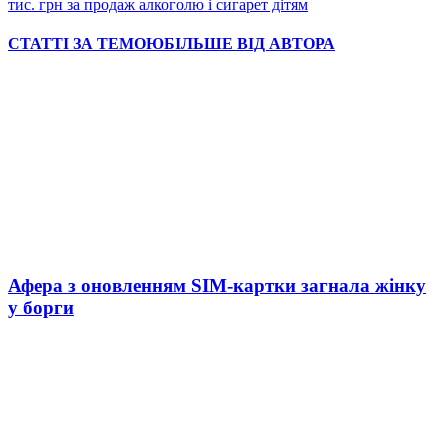
тис. грн за продаж алкоголю і сигарет дітям
СТАТТІ ЗА ТЕМОЮ
БІЛЬШЕ ВІД АВТОРА
Афера з оновленням SIM-картки загнала жінку
у борги