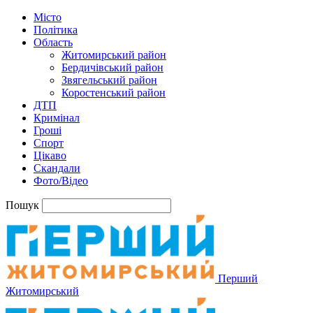
Місто
Політика
Область
Житомирський район
Бердичівський район
Звягельський район
Коростенський район
ДТП
Кримінал
Гроші
Спорт
Цікаво
Скандали
Фото/Відео
Пошук
Перший
Житомирський