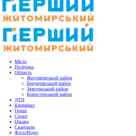
Місто
Політика
Область
Житомирський район
Бердичівський район
Звягельський район
Коростенський район
ДТП
Кримінал
Гроші
Спорт
Цікаво
Скандали
Фото/Відео