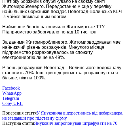
П’ятірку боржників опублікувало на своєму сайті
Житомиробленерго. Передостаннє місце у переліку
найбільших боржників посідає Новоград-Волинська КЕЧ
з майже півмільонним боргом.
Найменше боргів накопичило Житомирське ТТУ.
Підприємство заборгувало понад 10 тис. грн.
За даними Житомиробленерго, Житомирводоканал має
найнижчий рівень розрахунків. Минулого місяця
підприємство розраховувалось за спожиту
електроенергію лише на 49%.
Рівень розрахунків Новоград – Волинського водоканалу
становить 70%. Інші три підприємства розраховуються
більше, ніж на 100%.
Facebook
WhatsApp
Telegram
Copy URL
Попередня стаття
У Януковича відхрестились від дебаркадера,
не згадавши про підставну фірму
Наступна стаття
Янукович запропонував штрафувати на 70