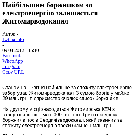
Найбільшим боржником за
електроенергію залишається
Житомирводоканал
Автор -
1.zt.ua info
-
09.04.2012 - 15:10
Facebook
WhatsApp
Telegram
Copy URL
Станом на 1 квітня найбільше за спожиту електроенергію
заборгував Житомирводоканал. З сумою боргів у майже
29 млн. грн. підприємство очолює список боржників.
На другому місці знаходиться Житомирська КЕЧ з
заборгованістю 1 млн. 300 тис. грн. Третю сходинку
боржників посів Бердичівводоканал, який завинив за
спожиту електроенергію трохи більше 1 млн. грн.