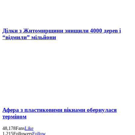
Ділки з Житомирщини знищили 4000 дерев і
“відмили” мільйони
Афера з пластиковими вікнами обернулася
терміном
48,178
Fans
Like
1,215
Followers
Follow