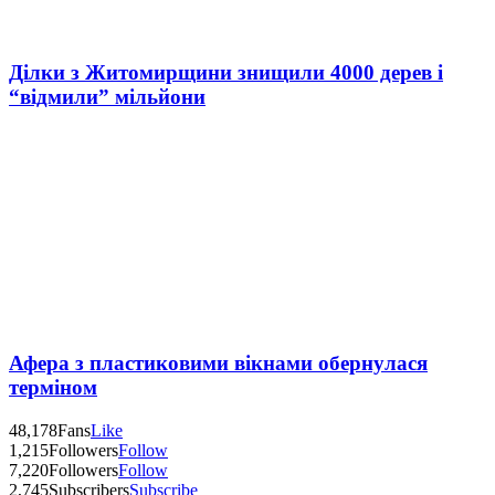
Ділки з Житомирщини знищили 4000 дерев і
“відмили” мільйони
Афера з пластиковими вікнами обернулася
терміном
48,178
Fans
Like
1,215
Followers
Follow
7,220
Followers
Follow
2,745
Subscribers
Subscribe