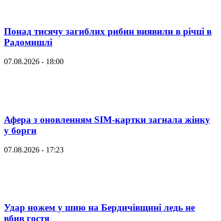
Понад тисячу загиблих рибин виявили в річці в
Радомишлі
07.08.2026 - 18:00
Афера з оновленням SIM-картки загнала жінку
у борги
07.08.2026 - 17:23
Удар ножем у шию на Бердичівщині ледь не
вбив гостя