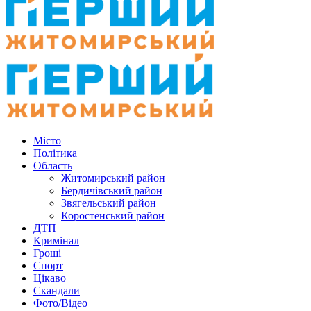
Місто
Політика
Область
Житомирський район
Бердичівський район
Звягельський район
Коростенський район
ДТП
Кримінал
Гроші
Спорт
Цікаво
Скандали
Фото/Відео