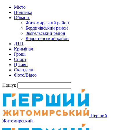
Місто
Політика
Область
Житомирський район
Бердичівський район
Звягельський район
Коростенський район
ДТП
Кримінал
Гроші
Спорт
Цікаво
Скандали
Фото/Відео
Пошук
Перший
Житомирський