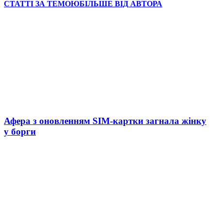
СТАТТІ ЗА ТЕМОЮ
БІЛЬШЕ ВІД АВТОРА
Афера з оновленням SIM-картки загнала жінку
у борги