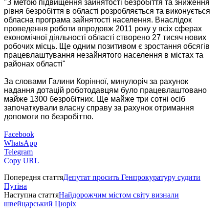
"З метою підвищення зайнятості безробіття та зниження
рівня безробіття в області розробляється та виконується
обласна програма зайнятості населення. Внаслідок
проведення роботи впродовж 2011 року у всіх сферах
економічної діяльності області створено 27 тисяч нових
робочих місць. Ще одним позитивом є зростання обсягів
працевлаштування незайнятого населення в містах та
районах області"
За словами Галини Корінної, минулоріч за рахунок
надання дотацій роботодавцям було працевлаштовано
майже 1300 безробітних. Ще майже три сотні осіб
започаткували власну справу за рахунок отримання
допомоги по безробіттю.
Facebook
WhatsApp
Telegram
Copy URL
Попередня стаття
Депутат просить Генпрокуратуру судити
Путіна
Наступна стаття
Найдорожчим містом світу визнали
швейцарський Цюріх