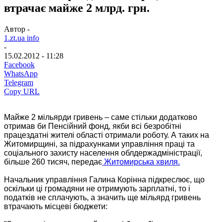
втрачає майже 2 млрд. грн.
Автор -
1.zt.ua info
-
15.02.2012 - 11:28
Facebook
WhatsApp
Telegram
Copy URL
Майже 2 мільярди гривень – саме стільки додатково
отримав би Пенсійний фонд, якби всі безробітні
працездатні жителі області отримали роботу. А таких на
Житомирщині, за підрахунками управління праці та
соціального захисту населення облдержадміністрації,
більше 260 тисяч, передає
Житомирська хвиля.
Начальник управління Галина Корінна підкреслює, що
оскільки ці громадяни не отримують зарплатні, то і
податків не сплачують, а значить ще мільярд гривень
втрачають місцеві бюджети: