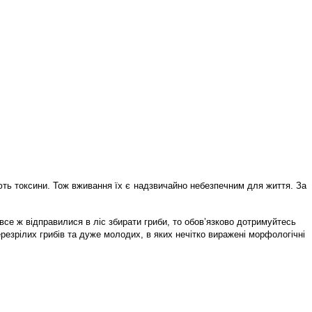
ють токсини. Тож вживання їх є надзвичайно небезпечним для життя. За
все ж відправилися в ліс збирати гриби, то обов’язково дотримуйтесь
перезрілих грибів та дуже молодих, в яких нечітко виражені морфологічні