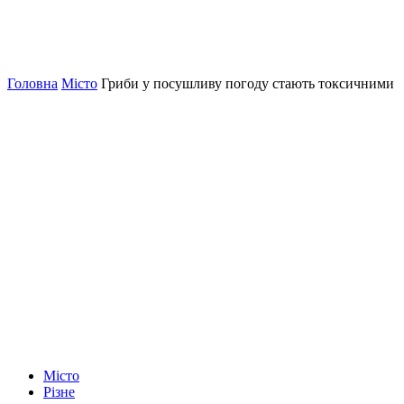
Головна
Місто
Гриби у посушливу погоду стають токсичними
Місто
Різне