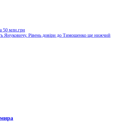
 50 млн.грн
ють Януковичу. Рівень довіри до Тимошенко ще нижчий
омира