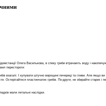
ичними
підемстанції Олега Василькова, в спеку гриби втрачають воду і накопичу
вил перестороги:
ів взагалі. І купувати штучно вирощені печериці та гливи. Але якщо ви 
єте. Остерігайтеся пластинчатих грибів. По-друге, не збирайте старих і 
ипадків мали летальні наслідки.