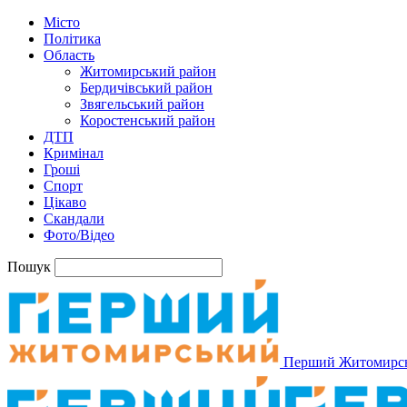
Місто
Політика
Область
Житомирський район
Бердичівський район
Звягельський район
Коростенський район
ДТП
Кримінал
Гроші
Спорт
Цікаво
Скандали
Фото/Відео
Пошук
Перший Житомирс