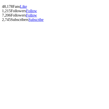
48,178
Fans
Like
1,215
Followers
Follow
7,206
Followers
Follow
2,745
Subscribers
Subscribe