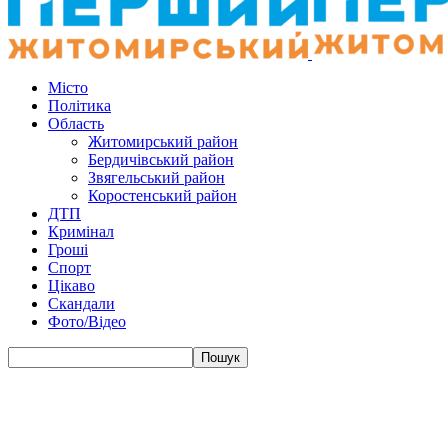
Місто
Політика
Область
Житомирський район
Бердичівський район
Звягельський район
Коростенський район
ДТП
Кримінал
Гроші
Спорт
Цікаво
Скандали
Фото/Відео