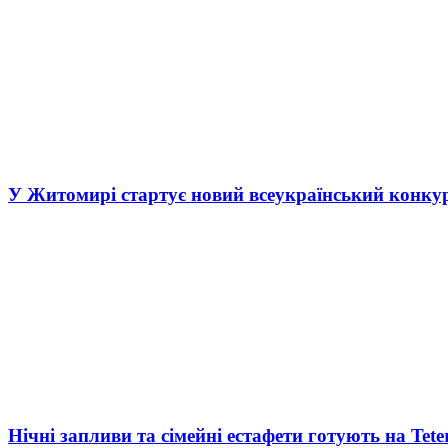
У Житомирі стартує новий всеукраїнський конку
Нічні запливи та сімейні естафети готують на Tete