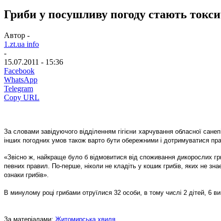
Гриби у посушливу погоду стають токс
Автор -
1.zt.ua info
-
15.07.2011 - 15:36
Facebook
WhatsApp
Telegram
Copy URL
За словами завідуючого відділенням гігієни харчування обласної сане
інших погодних умов також варто бути обережними і дотримуватися пра
«Звісно ж, найкраще було б відмовитися від споживання дикорослих гриб
певних правил. По-перше, ніколи не кладіть у кошик грибів, яких не зна
ознаки грибів».
В минулому році грибами отруїлися 32 особи, в тому числі 2 дітей, 6 в
За матеріалами:
Житомирська хвиля