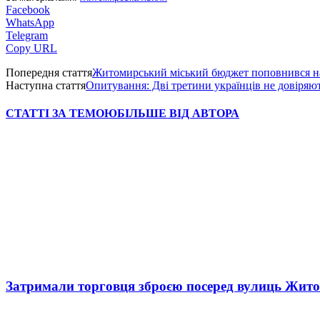
Facebook
WhatsApp
Telegram
Copy URL
Попередня стаття
Житомирський міський бюджет поповнився на
Наступна стаття
Опитування: Дві третини українців не довіря
СТАТТІ ЗА ТЕМОЮ
БІЛЬШЕ ВІД АВТОРА
Затримали торговця зброєю посеред вулиць Жит