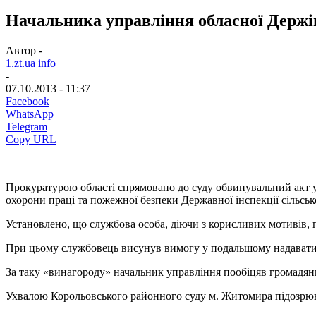
Начальника управління обласної Держін
Автор -
1.zt.ua info
-
07.10.2013 - 11:37
Facebook
WhatsApp
Telegram
Copy URL
Прокуратурою області спрямовано до суду обвинувальний акт у 
охорони праці та пожежної безпеки Державної інспекції сільськ
Установлено, що службова особа, діючи з корисливих мотивів,
При цьому службовець висунув вимогу у подальшому надавати
За таку «винагороду» начальник управління пообіцяв громадянц
Ухвалою Корольовського районного суду м. Житомира підозрюва