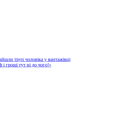
айшли труп чоловіка у вантажівці
 і гроші тут ні до чого!»