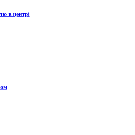
лю в центрі
ном