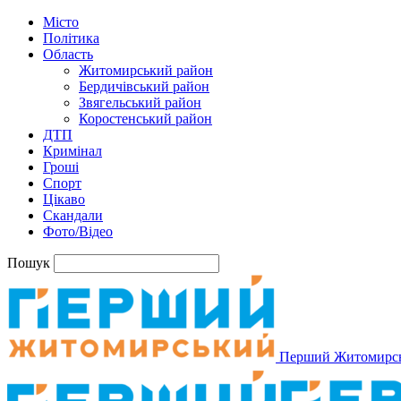
Місто
Політика
Область
Житомирський район
Бердичівський район
Звягельський район
Коростенський район
ДТП
Кримінал
Гроші
Спорт
Цікаво
Скандали
Фото/Відео
Пошук
Перший Житомирс