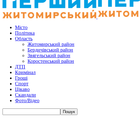
Місто
Політика
Область
Житомирський район
Бердичівський район
Звягельський район
Коростенський район
ДТП
Кримінал
Гроші
Спорт
Цікаво
Скандали
Фото/Відео