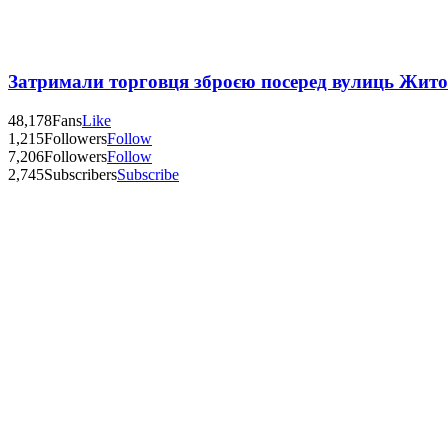
Затримали торговця зброєю посеред вулиць Жит
48,178
Fans
Like
1,215
Followers
Follow
7,206
Followers
Follow
2,745
Subscribers
Subscribe