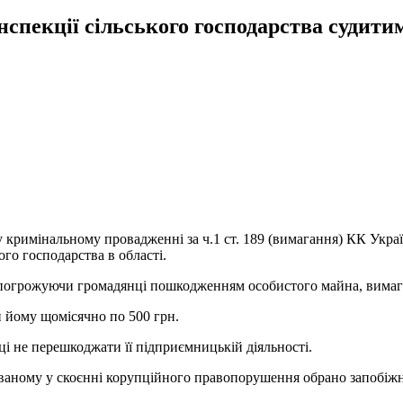
спекції сільського господарства судитим
кримінальному провадженні за ч.1 ст. 189 (вимагання) КК Украї
ого господарства в області.
 погрожуючи громадянці пошкодженням особистого майна, вимагала
 йому щомісячно по 500 грн.
і не перешкоджати її підприємницькій діяльності.
ному у скоєнні корупційного правопорушення обрано запобіжний