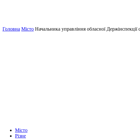
Головна
Місто
Начальника управління обласної Держінспекції с
Місто
Різне