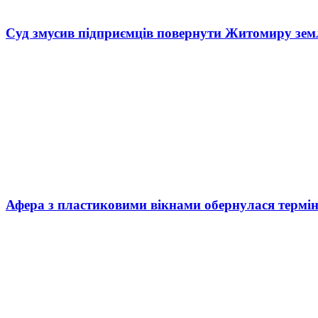
Суд змусив підприємців повернути Житомиру зем
Афера з пластиковими вікнами обернулася термі