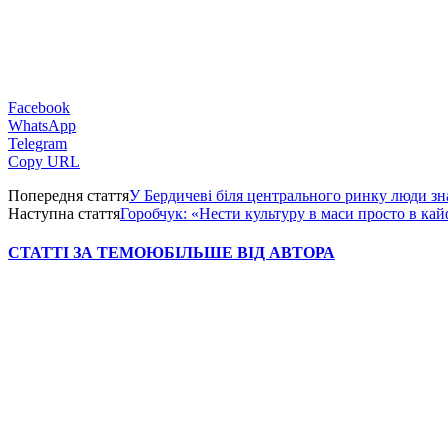
Facebook
WhatsApp
Telegram
Copy URL
Попередня стаття
У Бердичеві біля центрального ринку люди зн
Наступна стаття
Горобчук: «Нести культуру в маси просто в кайф
СТАТТІ ЗА ТЕМОЮ
БІЛЬШЕ ВІД АВТОРА