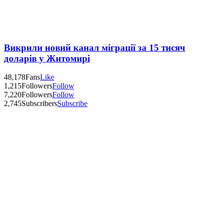
Викрили новий канал міграції за 15 тисяч
доларів у Житомирі
48,178
Fans
Like
1,215
Followers
Follow
7,220
Followers
Follow
2,745
Subscribers
Subscribe