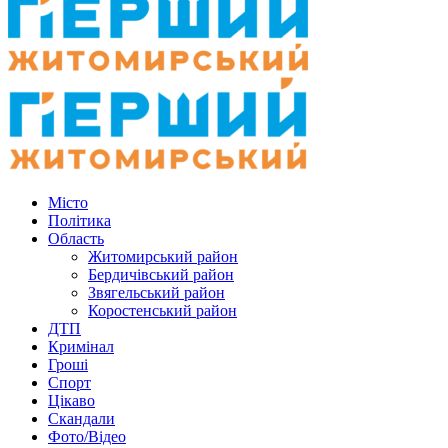
Місто
Політика
Область
Житомирський район
Бердичівський район
Звягельський район
Коростенський район
ДТП
Кримінал
Гроші
Спорт
Цікаво
Скандали
Фото/Відео