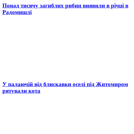
Понад тисячу загиблих рибин виявили в річці в
Радомишлі
У палаючій від блискавки оселі під Житомиром
рятували кота