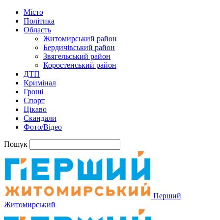
Місто
Політика
Область
Житомирський район
Бердичівський район
Звягельський район
Коростенський район
ДТП
Кримінал
Гроші
Спорт
Цікаво
Скандали
Фото/Відео
Пошук
Перший
Житомирський