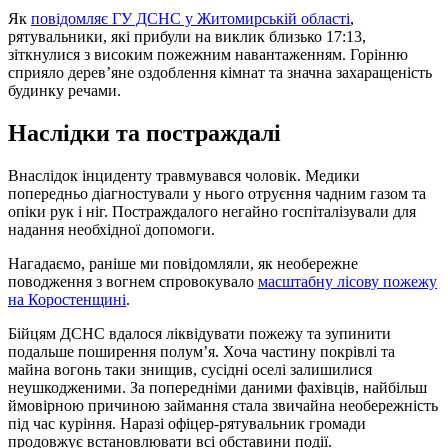
Як
повідомляє ГУ ДСНС у Житомирській області
,
рятувальники, які прибули на виклик близько 17:13,
зіткнулися з високим пожежним навантаженням. Горінню
сприяло дерев’яне оздоблення кімнат та значна захаращеність
будинку речами.
Наслідки та постраждалі
Внаслідок інциденту травмувався чоловік. Медики
попередньо діагностували у нього отруєння чадним газом та
опіки рук і ніг. Постраждалого негайно госпіталізували для
надання необхідної допомоги.
Нагадаємо, раніше ми повідомляли, як необережне
поводження з вогнем спровокувало
масштабну лісову пожежу
на Коростенщині
.
Бійцям ДСНС вдалося ліквідувати пожежу та зупинити
подальше поширення полум’я. Хоча частину покрівлі та
майна вогонь таки знищив, сусідні оселі залишилися
неушкодженими. За попередніми даними фахівців, найбільш
ймовірною причиною займання стала звичайна необережність
під час куріння. Наразі офіцер-рятувальник громади
продовжує встановлювати всі обставини події.