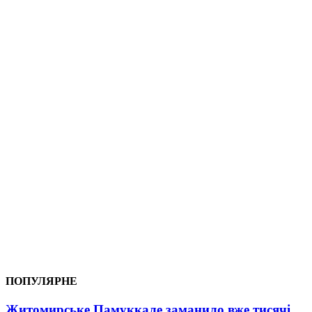
ПОПУЛЯРНЕ
Житомирське Памуккале заманило вже тисячі