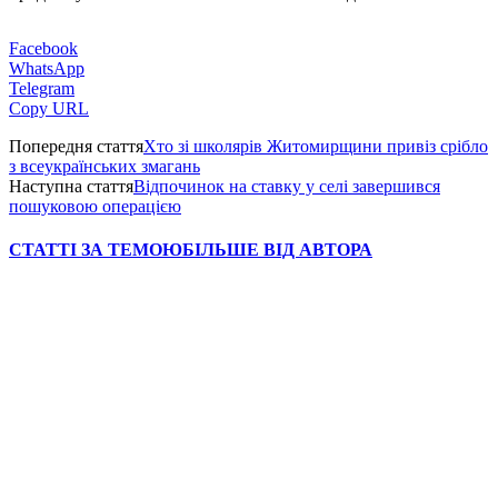
Facebook
WhatsApp
Telegram
Copy URL
Попередня стаття
Хто зі школярів Житомирщини привіз срібло
з всеукраїнських змагань
Наступна стаття
Відпочинок на ставку у селі завершився
пошуковою операцією
СТАТТІ ЗА ТЕМОЮ
БІЛЬШЕ ВІД АВТОРА