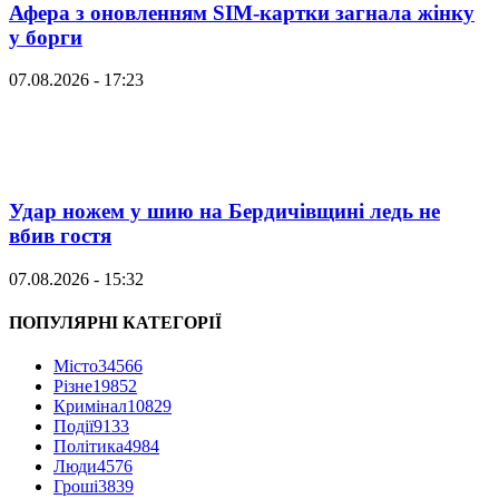
Афера з оновленням SIM-картки загнала жінку
у борги
07.08.2026 - 17:23
Удар ножем у шию на Бердичівщині ледь не
вбив гостя
07.08.2026 - 15:32
ПОПУЛЯРНІ КАТЕГОРІЇ
Місто
34566
Різне
19852
Кримінал
10829
Події
9133
Політика
4984
Люди
4576
Гроші
3839