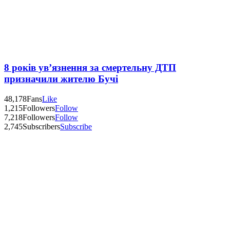
8 років ув’язнення за смертельну ДТП
призначили жителю Бучі
48,178
Fans
Like
1,215
Followers
Follow
7,218
Followers
Follow
2,745
Subscribers
Subscribe