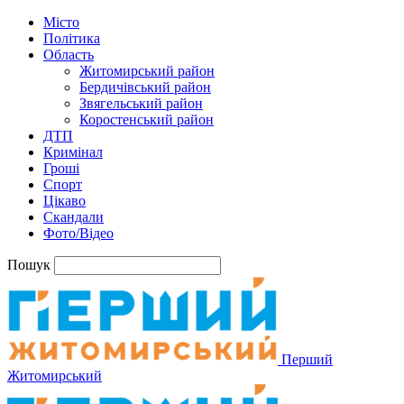
Місто
Політика
Область
Житомирський район
Бердичівський район
Звягельський район
Коростенський район
ДТП
Кримінал
Гроші
Спорт
Цікаво
Скандали
Фото/Відео
Пошук
Перший
Житомирський