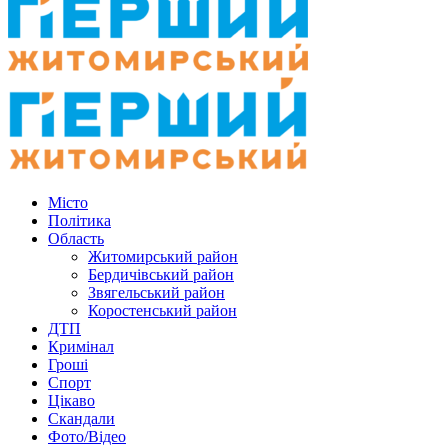
Місто
Політика
Область
Житомирський район
Бердичівський район
Звягельський район
Коростенський район
ДТП
Кримінал
Гроші
Спорт
Цікаво
Скандали
Фото/Відео