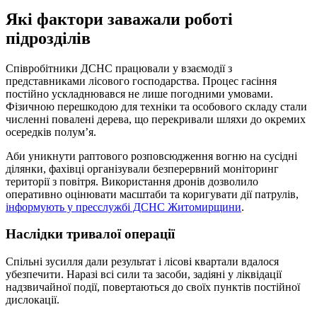
Які фактори заважали роботі
підрозділів
Співробітники ДСНС працювали у взаємодії з
представниками лісового господарства. Процес гасіння
постійно ускладнювався не лише погодними умовами.
Фізичною перешкодою для техніки та особового складу стали
численні повалені дерева, що перекривали шляхи до окремих
осередків полум’я.
Аби уникнути раптового розповсюдження вогню на сусідні
ділянки, фахівці організували безперервний моніторинг
території з повітря. Використання дронів дозволило
оперативно оцінювати масштаби та коригувати дії патрулів,
інформують у пресслужбі ДСНС Житомирщини
.
Наслідки тривалої операції
Спільні зусилля дали результат і лісові квартали вдалося
убезпечити. Наразі всі сили та засоби, задіяні у ліквідації
надзвичайної події, повертаються до своїх пунктів постійної
дислокації.