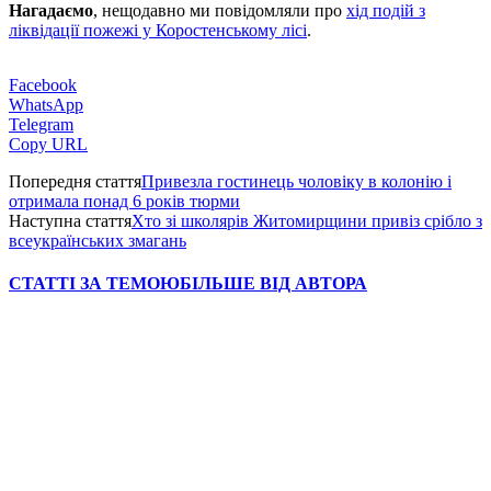
Нагадаємо
, нещодавно ми повідомляли про
хід подій з
ліквідації пожежі у Коростенському лісі
.
Facebook
WhatsApp
Telegram
Copy URL
Попередня стаття
Привезла гостинець чоловіку в колонію і
отримала понад 6 років тюрми
Наступна стаття
Хто зі школярів Житомирщини привіз срібло з
всеукраїнських змагань
СТАТТІ ЗА ТЕМОЮ
БІЛЬШЕ ВІД АВТОРА