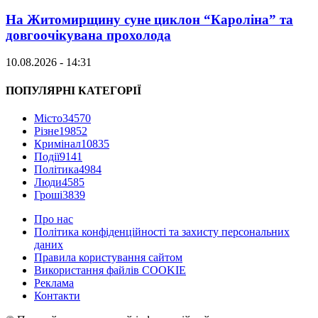
На Житомирщину суне циклон “Кароліна” та
довгоочікувана прохолода
10.08.2026 - 14:31
ПОПУЛЯРНІ КАТЕГОРІЇ
Місто
34570
Різне
19852
Кримінал
10835
Події
9141
Політика
4984
Люди
4585
Гроші
3839
Про нас
Політика конфіденційності та захисту персональних
даних
Правила користування сайтом
Використання файлів COOKIE
Реклама
Контакти