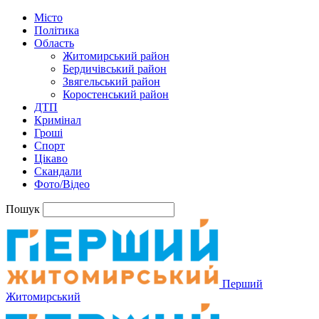
Місто
Політика
Область
Житомирський район
Бердичівський район
Звягельський район
Коростенський район
ДТП
Кримінал
Гроші
Спорт
Цікаво
Скандали
Фото/Відео
Пошук
Перший
Житомирський