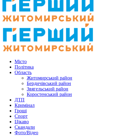
Місто
Політика
Область
Житомирський район
Бердичівський район
Звягельський район
Коростенський район
ДТП
Кримінал
Гроші
Спорт
Цікаво
Скандали
Фото/Відео