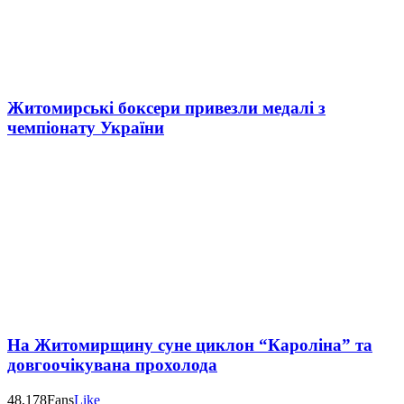
Житомирські боксери привезли медалі з
чемпіонату України
На Житомирщину суне циклон “Кароліна” та
довгоочікувана прохолода
48,178
Fans
Like