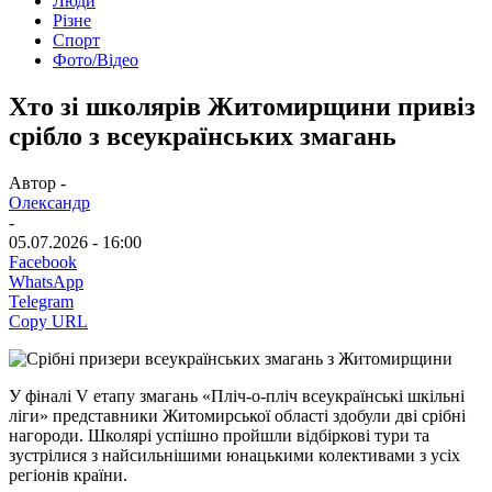
Люди
Різне
Спорт
Фото/Відео
Хто зі школярів Житомирщини привіз
срібло з всеукраїнських змагань
Автор -
Олександр
-
05.07.2026 - 16:00
Facebook
WhatsApp
Telegram
Copy URL
У фіналі V етапу змагань «Пліч-о-пліч всеукраїнські шкільні
ліги» представники Житомирської області здобули дві срібні
нагороди. Школярі успішно пройшли відбіркові тури та
зустрілися з найсильнішими юнацькими колективами з усіх
регіонів країни.