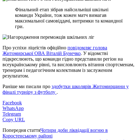
Фінальний етап зібрав найсильніші шкільні
команди України, тож кожен матч вимагав
максимальної самовіддачі, витримки та командної
гри.
Про успіхи ліцеїстів офіційно
повідомляє голова
Житомирської ОВА Віталій Бунечко
. У відомстві
підкреслюють, що команди гідно представили регіон на
всеукраїнському рівні, та висловлюють вітання спортсменам,
тренерам і педагогічним колективам із заслуженим
результатом.
Раніше ми писали про
здобутки школярів Житомирщини у
фіналі турніру з футболу
.
Facebook
WhatsApp
Telegram
Copy URL
Попередня стаття
Чотири доби ліквідації вогню в
Коростенському районі