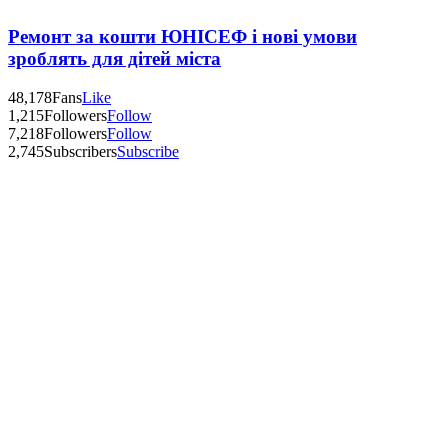
Ремонт за кошти ЮНІСЕФ і нові умови
зроблять для дітей міста
48,178
Fans
Like
1,215
Followers
Follow
7,218
Followers
Follow
2,745
Subscribers
Subscribe