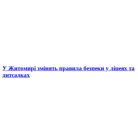
У Житомирі змінять правила безпеки у ліцеях та
дитсадках