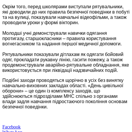
Окрім того, перед школярами виступали рятувальники,
які доводили до них правила безпечної поведінки в побуті
та на вулиці, показували навчальні відеофільми, а також
проводили уроки у формі вікторин.
Молодші учні демонстрували навички одягання
протигазу, старшокласники – правила користування
вогнегасником та надання першої медичної допомоги.
Рятувальники показували дітлахам як одягати бойовий
одяг, прокладати рукавну лінію, гасити пожежу, а також
продемонстрували аварійно-рятувальне обладнання, яке
використовується при ліквідації надзвичайних подій.
Подібні заходи проводяться щорічно в усіх без винятку
навчально-виховних закладах області. «День цивільної
оборони» – це один із комплексу заходів, що
здійснюються підрозділами МНС спільно з органами
влади задля навчання підростаючого покоління основам
безпечної поведінки.
Facebook