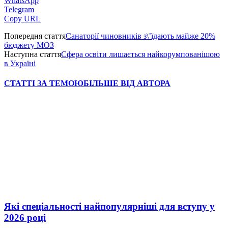
WhatsApp
Telegram
Copy URL
Попередня стаття
Санаторії чиновників з\’їдають майже 20%
бюджету МОЗ
Наступна стаття
Сфера освіти лишається найкорумпованішою
в Україні
СТАТТІ ЗА ТЕМОЮ
БІЛЬШЕ ВІД АВТОРА
Які спеціальності найпопулярніші для вступу у
2026 році