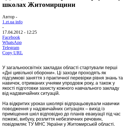
школах Житомирщини
Автор -
1.zt.ua info
-
17.04.2012 - 12:25
Facebook
WhatsApp
Telegram
Copy URL
У загальноосвітніх закладах області стартували перші
«Дні цивільної оборони». Ці заходи проходять як
підсумкові заняття з практичної перевірки рівня знань та
навичок, отриманих учнями упродовж року, а також у
якості підготовки захисту кожного навчального закладу
від надзвичайних ситуацій.
На відкритих уроках школярі відпрацьовували навички
поводження у надзвичайних ситуаціях – вихід із
приміщення шкіл відповідно до планів евакуації під час
пожежі, вибуху, розлиття небезпечних речовин,
повідомляє ТУ МНС України у Житомирській області.