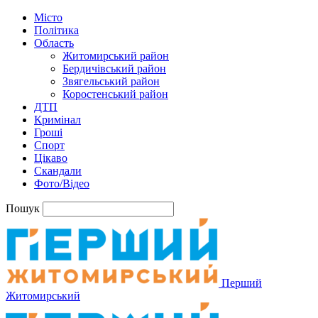
Місто
Політика
Область
Житомирський район
Бердичівський район
Звягельський район
Коростенський район
ДТП
Кримінал
Гроші
Спорт
Цікаво
Скандали
Фото/Відео
Пошук
Перший
Житомирський