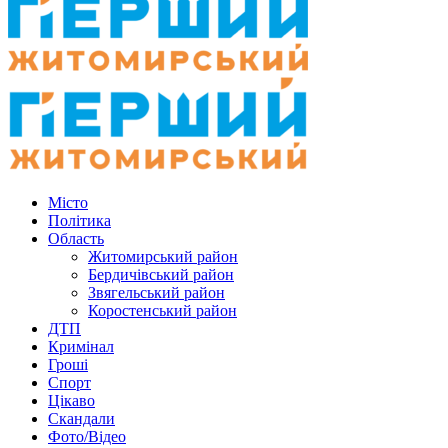
Місто
Політика
Область
Житомирський район
Бердичівський район
Звягельський район
Коростенський район
ДТП
Кримінал
Гроші
Спорт
Цікаво
Скандали
Фото/Відео