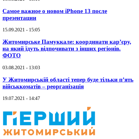
Самое важное о новом iPhone 13 после
презентации
15.09.2021 - 15:05
Житомирське Памуккале: координати кар’єру,
на який їдуть відпочивати з інших регіонів.
ФОТО
03.08.2021 - 13:03
У Житомирській області тепер буде тільки п’ять
військкоматів – реорганізація
19.07.2021 - 14:47