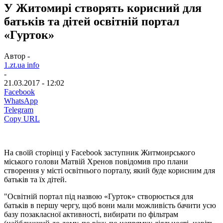
У Житомирі створять корисний для
батьків та дітей освітній портал
«Гурток»
Автор -
1.zt.ua info
-
21.03.2017 - 12:02
Facebook
WhatsApp
Telegram
Copy URL
На своїй сторінці у Facebook заступник Житмоирського
міського голови Матвій Хренов повідомив про плани
створення у місті освітнього порталу, який буде корисним для
батьків та їх дітей.
"Освітній портал під назвою «Гурток» створюється для
батьків в першу чергу, щоб вони мали можливість бачити усю
базу позакласної активності, вибирати по фільтрам