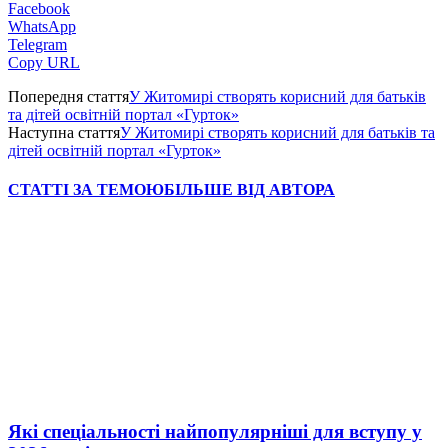
Facebook
WhatsApp
Telegram
Copy URL
Попередня стаття
У Житомирі створять корисний для батьків
та дітей освітній портал «Гурток»
Наступна стаття
У Житомирі створять корисний для батьків та
дітей освітній портал «Гурток»
СТАТТІ ЗА ТЕМОЮ
БІЛЬШЕ ВІД АВТОРА
Які спеціальності найпопулярніші для вступу у