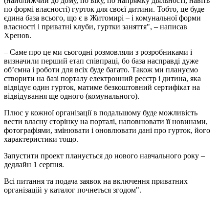
(найближчий до дому, по віку, по напрямку діяльності, навіть
по формі власності) гурток для своєї дитини. Тобто, це буде
єдина база всього, що є в Житомирі – і комунальної форми
власності і приватні клуби, гуртки заняття", – написав
Хренов.
– Саме про це ми сьогодні розмовляли з розробниками і
визначили перший етап співпраці, бо база насправді дуже
об’ємна і роботи для всіх буде багато. Також ми плануємо
створити на базі порталу електронний реєстр і дитина, яка
відвідує один гурток, матиме безкоштовний сертифікат на
відвідування ще одного (комунального).
Плюс у кожної організації в подальшому буде можливість
вести власну сторінку на порталі, наповнювати її новинами,
фотографіями, змінювати і оновлювати дані про гурток, його
характеристики тощо.
Запустити проект планується до нового навчального року –
дедлайн 1 серпня.
Всі питання та подача заявок на включення приватних
організацій у каталог почнеться згодом".