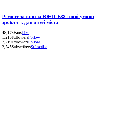
Ремонт за кошти ЮНІСЕФ і нові умови
зроблять для дітей міста
48,178
Fans
Like
1,215
Followers
Follow
7,219
Followers
Follow
2,745
Subscribers
Subscribe