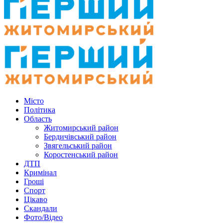
Місто
Політика
Область
Житомирський район
Бердичівський район
Звягельський район
Коростенський район
ДТП
Кримінал
Гроші
Спорт
Цікаво
Скандали
Фото/Відео