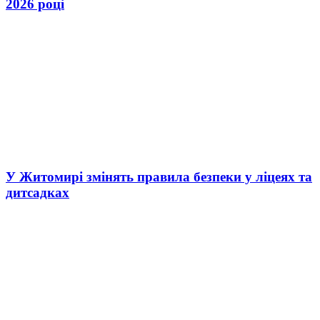
2026 році
У Житомирі змінять правила безпеки у ліцеях та
дитсадках