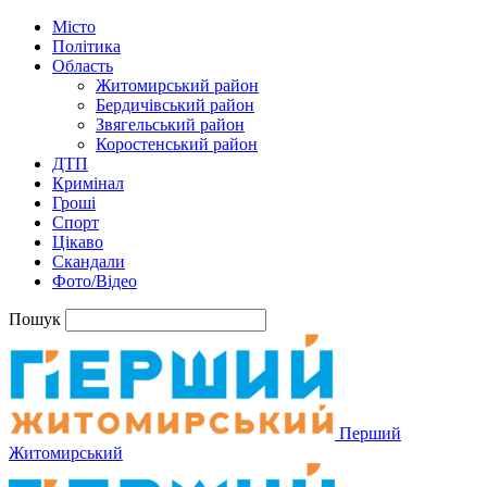
Місто
Політика
Область
Житомирський район
Бердичівський район
Звягельський район
Коростенський район
ДТП
Кримінал
Гроші
Спорт
Цікаво
Скандали
Фото/Відео
Пошук
Перший
Житомирський