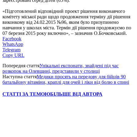
зареєстровані серед дітей (65%).
«Підготовлений відповідний проект рішення виконавчого
комітету міської ради щодо продовження терміну дії рішення
виконкому від 24.02.2015 №96, яким було призупинено
навчання у школах міста. Термін дії рішення продовжуємо по
07 березня 2015 року включно», – зазначив О.Бочковський.
Facebook
WhatsApp
Telegram
Copy URL
Попередня стаття
Унікальні експонати, знайдені під час
розкопок на Олевщині, представили у столиці
Наступна стаття
Медики просять на передову для бійців 90
батальйону вітаміни, краплі для очей і ліки від болю в спині
СТАТТІ ЗА ТЕМОЮ
БІЛЬШЕ ВІД АВТОРА