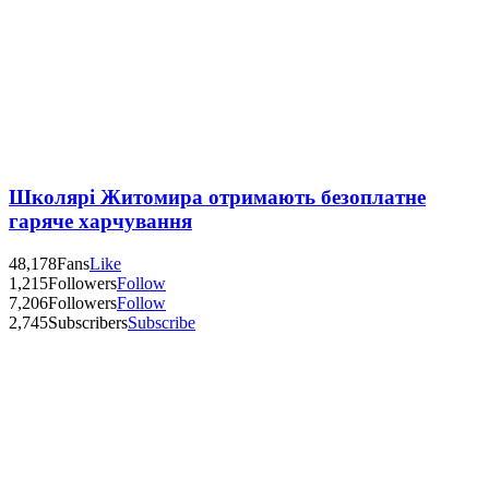
Школярі Житомира отримають безоплатне
гаряче харчування
48,178
Fans
Like
1,215
Followers
Follow
7,206
Followers
Follow
2,745
Subscribers
Subscribe