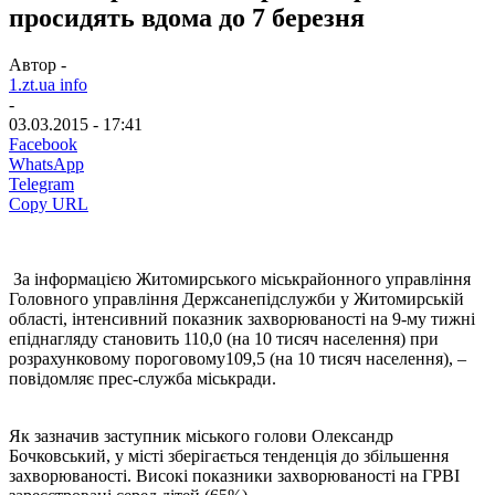
просидять вдома до 7 березня
Автор -
1.zt.ua info
-
03.03.2015 - 17:41
Facebook
WhatsApp
Telegram
Copy URL
За інформацією Житомирського міськрайонного управління
Головного управління Держсанепідслужби у Житомирській
області, інтенсивний показник захворюваності на 9-му тижні
епіднагляду становить 110,0 (на 10 тисяч населення) при
розрахунковому пороговому109,5 (на 10 тисяч населення), –
повідомляє прес-служба міськради.
Як зазначив заступник міського голови Олександр
Бочковський, у місті зберігається тенденція до збільшення
захворюваності. Високі показники захворюваності на ГРВІ