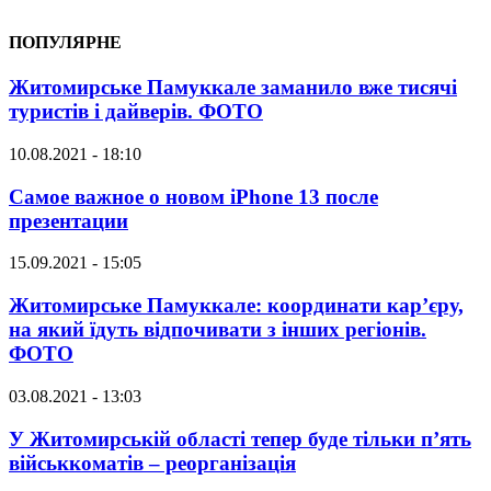
ПОПУЛЯРНЕ
Житомирське Памуккале заманило вже тисячі
туристів і дайверів. ФОТО
10.08.2021 - 18:10
Самое важное о новом iPhone 13 после
презентации
15.09.2021 - 15:05
Житомирське Памуккале: координати кар’єру,
на який їдуть відпочивати з інших регіонів.
ФОТО
03.08.2021 - 13:03
У Житомирській області тепер буде тільки п’ять
військкоматів – реорганізація