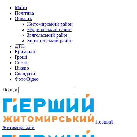
Місто
Політика
Область
Житомирський район
Бердичівський район
Звягельський район
Коростенський район
ДТП
Кримінал
Гроші
Спорт
Цікаво
Скандали
Фото/Відео
Пошук
Перший
Житомирський