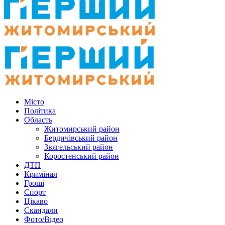
Місто
Політика
Область
Житомирський район
Бердичівський район
Звягельський район
Коростенський район
ДТП
Кримінал
Гроші
Спорт
Цікаво
Скандали
Фото/Відео