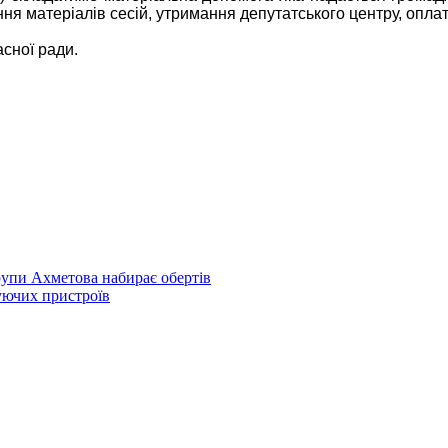
ня матеріалів сесій, утримання депутатського центру, оплата
сної ради.
рупи Ахметова набирає обертів
уючих пристроїв