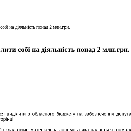
бі на діяльність понад 2 млн.грн.
ти собі на діяльність понад 2 млн.грн.
я виділити з обласного бюджету на забезпечення депутат
орінці.
ь) складатиме матеріальна допомога яка надається громад