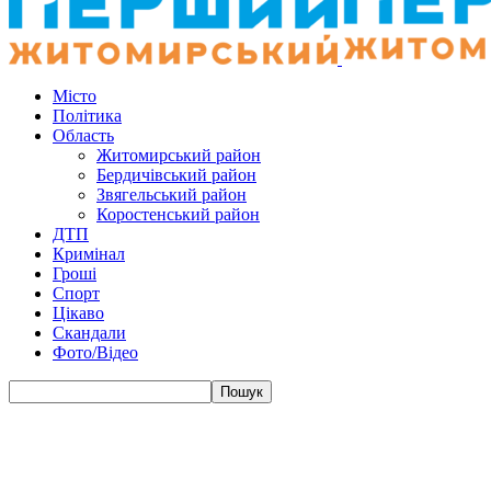
Місто
Політика
Область
Житомирський район
Бердичівський район
Звягельський район
Коростенський район
ДТП
Кримінал
Гроші
Спорт
Цікаво
Скандали
Фото/Відео