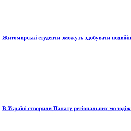
Житомирські студенти зможуть здобувати подвійн
В Україні створили Палату регіональних молоді