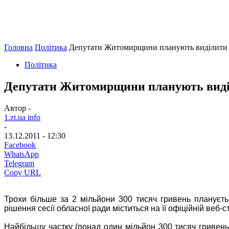
Головна
Політика
Депутати Житомирщини планують виділити со
Політика
Депутати Житомирщини планують виділи
Автор -
1.zt.ua info
-
13.12.2011 - 12:30
Facebook
WhatsApp
Telegram
Copy URL
Трохи більше за 2 мільйони 300 тисяч гривень плануєтьс
рішення сесії обласної ради міститься на її офіційній веб-ст
Найбільшу частку (понад один мільйон 300 тисяч гривен