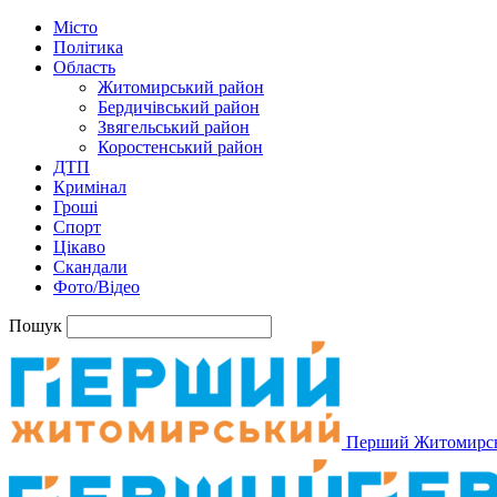
Місто
Політика
Область
Житомирський район
Бердичівський район
Звягельський район
Коростенський район
ДТП
Кримінал
Гроші
Спорт
Цікаво
Скандали
Фото/Відео
Пошук
Перший Житомирс