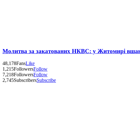
Молитва за закатованих НКВС: у Житомирі вшану
48,178
Fans
Like
1,215
Followers
Follow
7,218
Followers
Follow
2,745
Subscribers
Subscribe