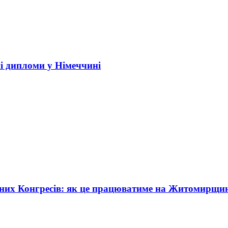
і дипломи у Німеччині
жних Конгресів: як це працюватиме на Житомирщи