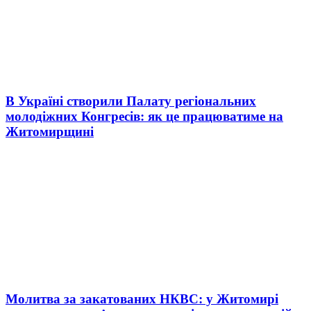
В Україні створили Палату регіональних
молодіжних Конгресів: як це працюватиме на
Житомирщині
Молитва за закатованих НКВС: у Житомирі