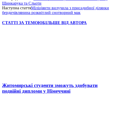
Шинкарука та Сльоти
Наступна стаття
Міліціянти вилучила з присадибної ділянки
бердичівлянина розквітлий снотворний мак
СТАТТІ ЗА ТЕМОЮ
БІЛЬШЕ ВІД АВТОРА
Житомирські студенти зможуть здобувати
подвійні дипломи у Німеччині