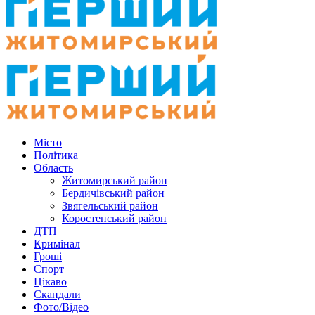
Місто
Політика
Область
Житомирський район
Бердичівський район
Звягельський район
Коростенський район
ДТП
Кримінал
Гроші
Спорт
Цікаво
Скандали
Фото/Відео