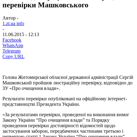
перевірки Машковського
Автор -
1.zt.ua info
-
11.06.2015 - 12:13
Facebook
WhatsApp
Telegram
Copy URL
Голова Житомирської обласної державної адміністрації Сергій
Машковський пройшов люстраційну перевірку, відповідно до
ЗУ «Про очищення влади».
Результати перевірки опубліковані на офіційному інтернет-
представництві Президента України.
«За результатами перевірки, проведеної на виконання вимог
Закону України “Про очищення влади” та Порядку
проведення перевірки достовірності відомостей щодо
застосування заборон, передбачених частинами третьою і
четвертою статті 1 Закону України “Про очищення влади”,