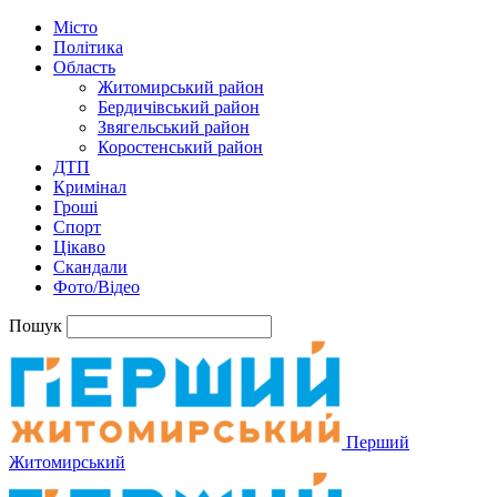
Місто
Політика
Область
Житомирський район
Бердичівський район
Звягельський район
Коростенський район
ДТП
Кримінал
Гроші
Спорт
Цікаво
Скандали
Фото/Відео
Пошук
Перший
Житомирський