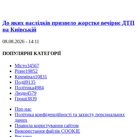
До яких наслідків призвело жорстке вечірнє ДТП
на Київській
08.08.2026 - 14:11
ПОПУЛЯРНІ КАТЕГОРІЇ
Місто
34567
Різне
19852
Кримінал
10831
Події
9135
Політика
4984
Люди
4579
Гроші
3839
Про нас
Політика конфіденційності та захисту персональних
даних
Правила користування сайтом
Використання файлів COOKIE
Реклама