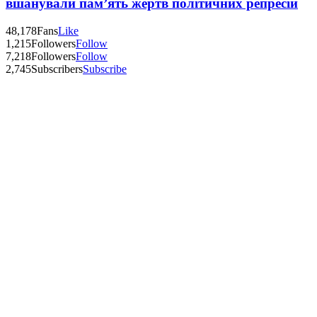
вшанували пам’ять жертв політичних репресій
48,178
Fans
Like
1,215
Followers
Follow
7,218
Followers
Follow
2,745
Subscribers
Subscribe