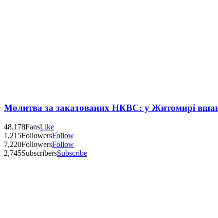
Молитва за закатованих НКВС: у Житомирі вшану
48,178
Fans
Like
1,215
Followers
Follow
7,220
Followers
Follow
2,745
Subscribers
Subscribe