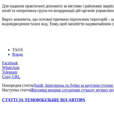
Для надання практичної допомоги за містами і районами закріп
штаб та оперативна група по координації дій органів управлінн
Варто зазначити, що основні причини підтоплень територій – ц
водовідведення талих вод. Тому, щоб запобігти надзвичайним си
TAGS
Влада
Facebook
WhatsApp
Telegram
Copy URL
Попередня стаття
Доній, Бригинець та Зубко за круглим столом
Наступна стаття
Житомир вперше слухатиме сучасну музику від
СТАТТІ ЗА ТЕМОЮ
БІЛЬШЕ ВІД АВТОРА