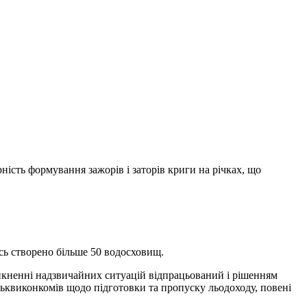
ність формування зажорів і заторів криги на річках, що
ось створено більше 50 водосховищ.
никненні надзвичайних ситуацій відпрацьований і рішенням
іськвиконкомів щодо підготовки та пропуску льодоходу, повені