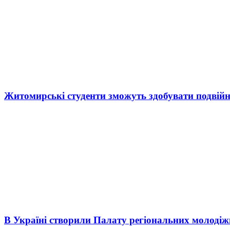
Житомирські студенти зможуть здобувати подвійн
В Україні створили Палату регіональних молоді