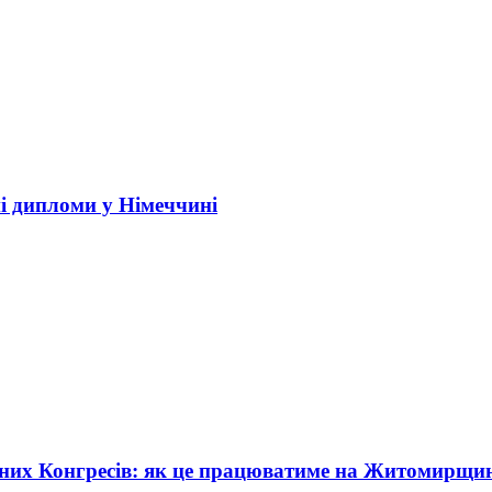
і дипломи у Німеччині
жних Конгресів: як це працюватиме на Житомирщи