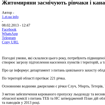
Житомиряни засмічують рівчаки і канав
Автор -
1.zt.ua info
-
08.02.2013 - 12:47
Facebook
WhatsApp
Telegram
Copy URL
Погодні умови, які склалися цього року, потребують підвищеної
створює загрозу підтоплення населених пунктів і територій, а
Про це інформує департамент з питань цивільного захисту облд
По території області протікає 221 річка.
Основними водними джерелами є річки Случ, Уборть, Тетерів, У
З метою забезпечення керованого пропуску льодоходу та веснян
обласної комісії з питань ТЕБ та НС затверджений План дій обл
та паводків у 2013 році.