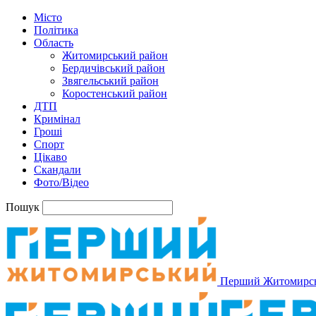
Місто
Політика
Область
Житомирський район
Бердичівський район
Звягельський район
Коростенський район
ДТП
Кримінал
Гроші
Спорт
Цікаво
Скандали
Фото/Відео
Пошук
Перший Житомирс