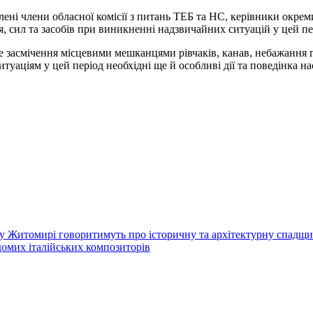
лені члени обласної комісії з питань ТЕБ та НС, керівники окре
я, сил та засобів при виникненні надзвичайних ситуацій у цей пе
е засмічення місцевими мешканцями рівчаків, канав, небажання г
туаціям у цей період необхідні ще й особливі дії та поведінка на
 у Житомирі говоритимуть про історичну та архітектурну спадщ
омих італійських композиторів