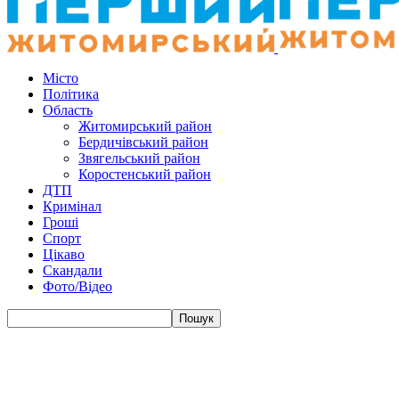
Місто
Політика
Область
Житомирський район
Бердичівський район
Звягельський район
Коростенський район
ДТП
Кримінал
Гроші
Спорт
Цікаво
Скандали
Фото/Відео