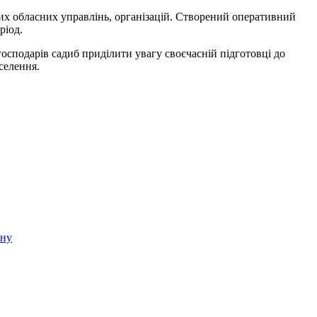
мих обласних управлінь, організацій. Створений оперативний
ріод.
осподарів садиб приділити увагу своєчасній підготовці до
селення.
ину