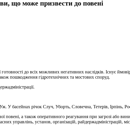
и, що може призвести до повені
 готовності до всіх можливих негативних наслідків. Існує ймовір
 також пошкодження гідротехнічних та мостових споруд.
ержадміністрації.
ж. У басейнах річок Случ, Уборть, Словечна, Тетерів, Ірпінь, Р
ої повені, а також оперативного реагування при загрозі або ви
асних управлінь, установ, організацій, райдержадміністрацій, м