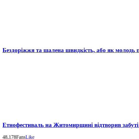
Бездоріжжя та шалена швидкість, або як молодь 
Етнофестиваль на Житомирщині відтворив забуті 
48,178
Fans
Like