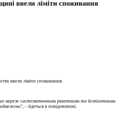
рщині ввели ліміти споживання
астях ввели ліміти споживання.
ьних мереж систематичними ракетними та безпілотними
х обмежень
”, – йдеться в повідомленні.