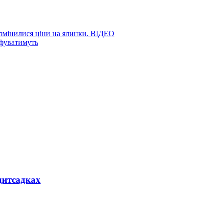
 змінилися ціни на ялинки. ВІДЕО
афуватимуть
дитсадках