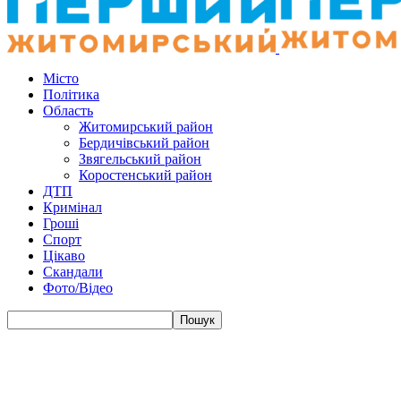
Місто
Політика
Область
Житомирський район
Бердичівський район
Звягельський район
Коростенський район
ДТП
Кримінал
Гроші
Спорт
Цікаво
Скандали
Фото/Відео