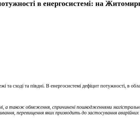
т потужності в енергосистемі: на Житоми
жі та сході та півдні. В енергосистемі дефіцит потужності, в обл
емі, а також обмеження, спричинені пошкодженнями магістрал
оживання, перевищення яких призводить до застосування аварійни