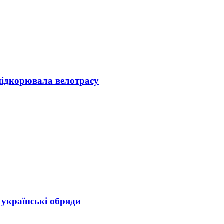
підкорювала велотрасу
українські обряди