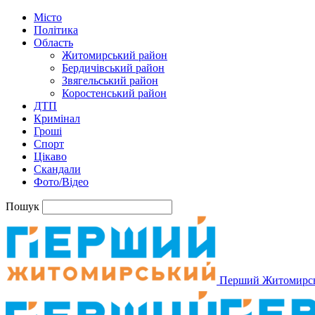
Місто
Політика
Область
Житомирський район
Бердичівський район
Звягельський район
Коростенський район
ДТП
Кримінал
Гроші
Спорт
Цікаво
Скандали
Фото/Відео
Пошук
Перший Житомирс