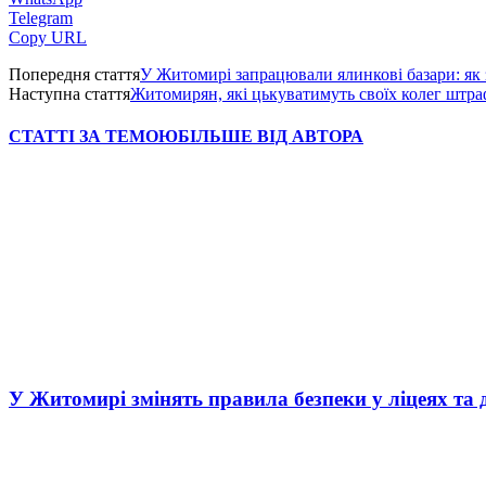
Telegram
Copy URL
Попередня стаття
У Житомирі запрацювали ялинкові базари: як
Наступна стаття
Житомирян, які цькуватимуть своїх колег штр
СТАТТІ ЗА ТЕМОЮ
БІЛЬШЕ ВІД АВТОРА
У Житомирі змінять правила безпеки у ліцеях та 