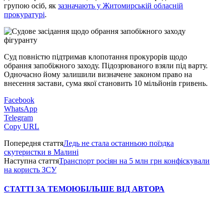
групою осіб, як
зазначають у Житомирській обласній
прокуратурі
.
Суд повністю підтримав клопотання прокурорів щодо
обрання запобіжного заходу. Підозрюваного взяли під варту.
Одночасно йому залишили визначене законом право на
внесення застави, сума якої становить 10 мільйонів гривень.
Facebook
WhatsApp
Telegram
Copy URL
Попередня стаття
Ледь не стала останньою поїздка
скутеристки в Малині
Наступна стаття
Транспорт росіян на 5 млн грн конфіскували
на користь ЗСУ
СТАТТІ ЗА ТЕМОЮ
БІЛЬШЕ ВІД АВТОРА