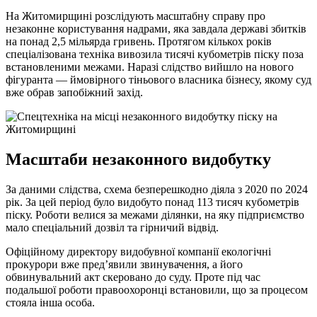
На Житомирщині розслідують масштабну справу про
незаконне користування надрами, яка завдала державі збитків
на понад 2,5 мільярда гривень. Протягом кількох років
спеціалізована техніка вивозила тисячі кубометрів піску поза
встановленими межами. Наразі слідство вийшло на нового
фігуранта — ймовірного тіньового власника бізнесу, якому суд
вже обрав запобіжний захід.
Масштаби незаконного видобутку
За даними слідства, схема безперешкодно діяла з 2020 по 2024
рік. За цей період було видобуто понад 113 тисяч кубометрів
піску. Роботи велися за межами ділянки, на яку підприємство
мало спеціальний дозвіл та гірничий відвід.
Офіційному директору видобувної компанії екологічні
прокурори вже пред’явили звинувачення, а його
обвинувальний акт скеровано до суду. Проте під час
подальшої роботи правоохоронці встановили, що за процесом
стояла інша особа.