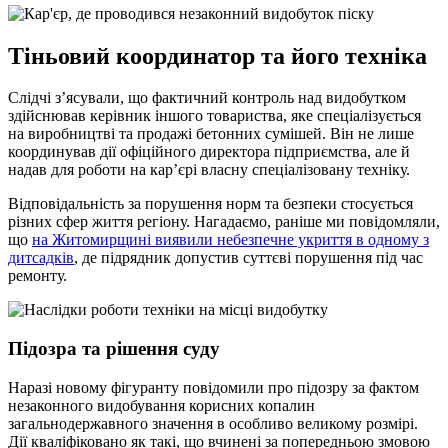
Тіньовий координатор та його техніка
Слідчі з’ясували, що фактичний контроль над видобутком
здійснював керівник іншого товариства, яке спеціалізується
на виробництві та продажі бетонних сумішей. Він не лише
координував дії офіційного директора підприємства, але й
надав для роботи на кар’єрі власну спеціалізовану техніку.
Відповідальність за порушення норм та безпеки стосується
різних сфер життя регіону. Нагадаємо, раніше ми повідомляли,
що
на Житомирщині виявили небезпечне укриття в одному з
дитсадків
, де підрядник допустив суттєві порушення під час
ремонту.
Підозра та рішення суду
Наразі новому фігуранту повідомили про підозру за фактом
незаконного видобування корисних копалин
загальнодержавного значення в особливо великому розмірі.
Дії кваліфіковано як такі, що вчинені за попередньою змовою