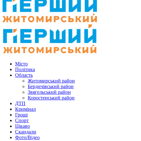
Місто
Політика
Область
Житомирський район
Бердичівський район
Звягельський район
Коростенський район
ДТП
Кримінал
Гроші
Спорт
Цікаво
Скандали
Фото/Відео