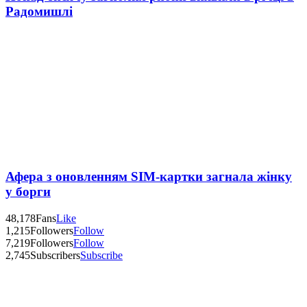
Радомишлі
Афера з оновленням SIM-картки загнала жінку
у борги
48,178
Fans
Like
1,215
Followers
Follow
7,219
Followers
Follow
2,745
Subscribers
Subscribe