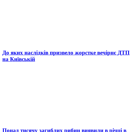
До яких наслідків призвело жорстке вечірнє ДТП
на Київській
Понад тисячу загиблих рибин виявили в річці в