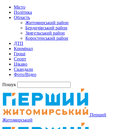
Місто
Політика
Область
Житомирський район
Бердичівський район
Звягельський район
Коростенський район
ДТП
Кримінал
Гроші
Спорт
Цікаво
Скандали
Фото/Відео
Пошук
Перший
Житомирський