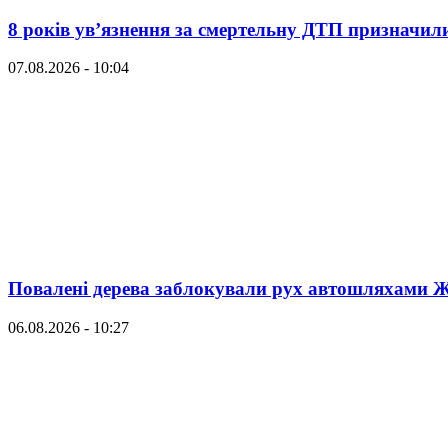
8 років ув’язнення за смертельну ДТП призначил
07.08.2026 - 10:04
Повалені дерева заблокували рух автошляхами
06.08.2026 - 10:27