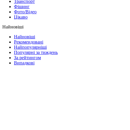
Транспорт
Фішинг
Фото/Відео
Цікаво
Найновіші
Найновіші
Рекомендовані
Найпопулярніші
Популярні за тиждень
За рейтингом
Випадкові