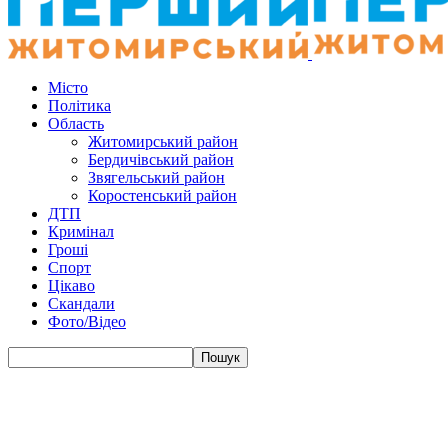
Місто
Політика
Область
Житомирський район
Бердичівський район
Звягельський район
Коростенський район
ДТП
Кримінал
Гроші
Спорт
Цікаво
Скандали
Фото/Відео