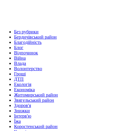
Без рубрики
Бердичівський район
Благодійність
Блог
Відпочинок
Війна
Влада
Волонтерство
Гроші
ДТП
Екологія
Економіка
Житомирський район
Звягельський район
Здоров'я
Знижки
Інтерв'ю
Їжа
Коростенський район