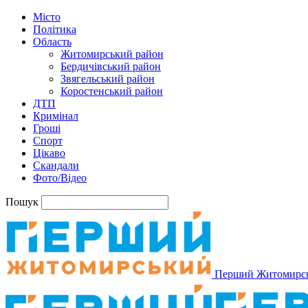
Місто
Політика
Область
Житомирський район
Бердичівський район
Звягельський район
Коростенський район
ДТП
Кримінал
Гроші
Спорт
Цікаво
Скандали
Фото/Відео
Пошук
Перший Житомирс