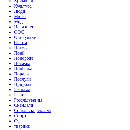
Кримінал
Культура
Люди
Місто
Мода
Навчання
ООС
Опитування
Освіта
Погода
Події
Подорожі
Пожежа
Політика
Поради
Послуги
Природа
Реклама
Різне
Розслідування
Скандали
Соціальна реклама
Спорт
Суд
тварини