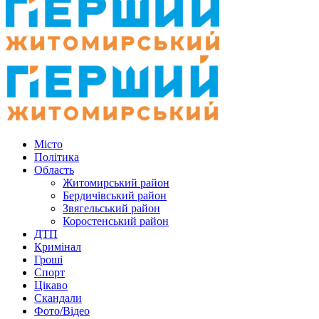
Місто
Політика
Область
Житомирський район
Бердичівський район
Звягельський район
Коростенський район
ДТП
Кримінал
Гроші
Спорт
Цікаво
Скандали
Фото/Відео