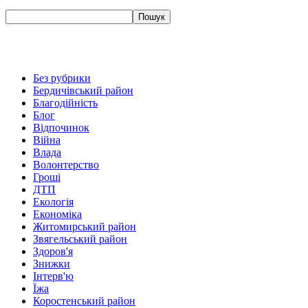
Без рубрики
Бердичівський район
Благодійність
Блог
Відпочинок
Війна
Влада
Волонтерство
Гроші
ДТП
Екологія
Економіка
Житомирський район
Звягельський район
Здоров'я
Знижки
Інтерв'ю
Їжа
Коростенський район