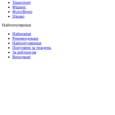
Транспорт
Фішинг
Фото/Відео
Цікаво
Найпопулярніші
Найновіші
Рекомендовані
Найпопулярніші
Популярні за тиждень
За рейтингом
Випадкові