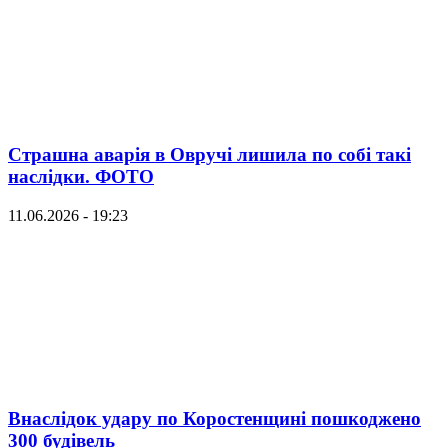
Страшна аварія в Овручі лишила по собі такі
наслідки. ФОТО
11.06.2026 - 19:23
Внаслідок удару по Коростенщині пошкоджено
300 будівель