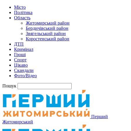
Місто
Політика
Область
Житомирський район
Бердичівський район
Звягельський район
Коростенський район
ДТП
Кримінал
Гроші
Спорт
Цікаво
Скандали
Фото/Відео
Пошук
Перший
Житомирський