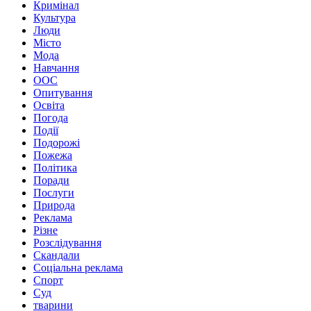
Кримінал
Культура
Люди
Місто
Мода
Навчання
ООС
Опитування
Освіта
Погода
Події
Подорожі
Пожежа
Політика
Поради
Послуги
Природа
Реклама
Різне
Розслідування
Скандали
Соціальна реклама
Спорт
Суд
тварини