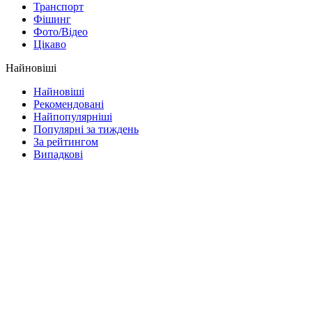
Транспорт
Фішинг
Фото/Відео
Цікаво
Найновіші
Найновіші
Рекомендовані
Найпопулярніші
Популярні за тиждень
За рейтингом
Випадкові