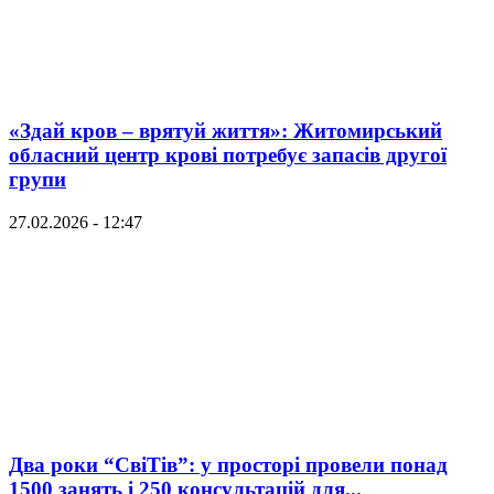
«Здай кров – врятуй життя»: Житомирський
обласний центр крові потребує запасів другої
групи
27.02.2026 - 12:47
Два роки “СвіТів”: у просторі провели понад
1500 занять і 250 консультацій для...