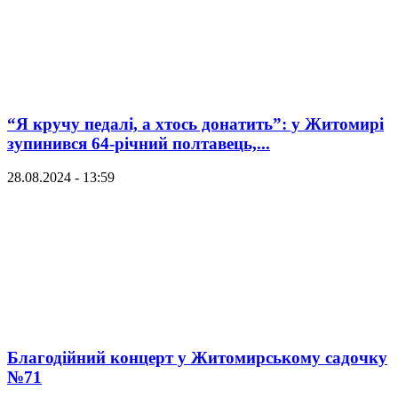
“Я кручу педалі, а хтось донатить”: у Житомирі
зупинився 64-річний полтавець,...
28.08.2024 - 13:59
Благодійний концерт у Житомирському садочку
№71