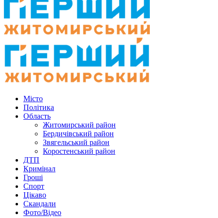
Місто
Політика
Область
Житомирський район
Бердичівський район
Звягельський район
Коростенський район
ДТП
Кримінал
Гроші
Спорт
Цікаво
Скандали
Фото/Відео