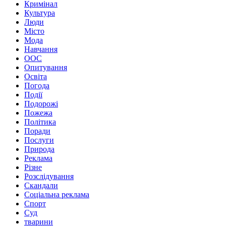
Кримінал
Культура
Люди
Місто
Мода
Навчання
ООС
Опитування
Освіта
Погода
Події
Подорожі
Пожежа
Політика
Поради
Послуги
Природа
Реклама
Різне
Розслідування
Скандали
Соціальна реклама
Спорт
Суд
тварини