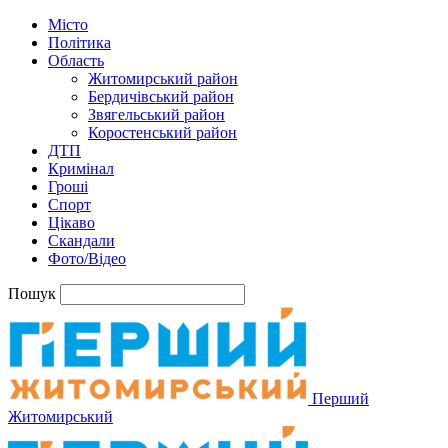
Місто
Політика
Область
Житомирський район
Бердичівський район
Звягельський район
Коростенський район
ДТП
Кримінал
Гроші
Спорт
Цікаво
Скандали
Фото/Відео
Пошук
Перший
Житомирський