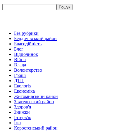
Без рубрики
Бердичівський район
Благодійність
Блог
Відпочинок
Війна
Влада
Волонтерство
Гроші
ДТП
Екологія
Економіка
Житомирський район
Звягельський район
Здоров'я
Знижки
Інтерв'ю
Їжа
Коростенський район