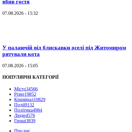
вбив гостя
07.08.2026 - 15:32
У палаючій від блискавки оселі під Житомиром
рятували кота
07.08.2026 - 15:05
ПОПУЛЯРНІ КАТЕГОРІЇ
Місто
34566
Різне
19852
Кримінал
10829
Події
9132
Політика
4984
Люди
4576
Гроші
3839
Про нас