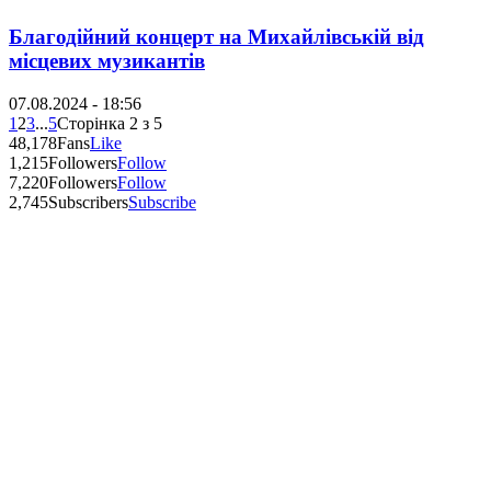
Благодійний концерт на Михайлівській від
місцевих музикантів
07.08.2024 - 18:56
1
2
3
...
5
Сторінка 2 з 5
48,178
Fans
Like
1,215
Followers
Follow
7,220
Followers
Follow
2,745
Subscribers
Subscribe