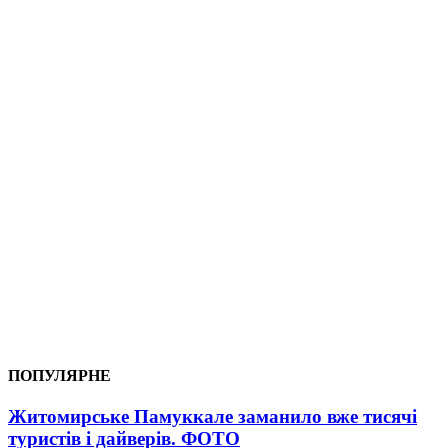
ПОПУЛЯРНЕ
Житомирське Памуккале заманило вже тисячі
туристів і дайверів. ФОТО