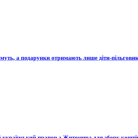
имуть, а подарунки отримають лише діти-пільгови
український прапор з Житомира для збору коштів 