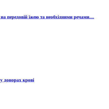
 на передовій їжею та необхідними речами....
 у донорах крові