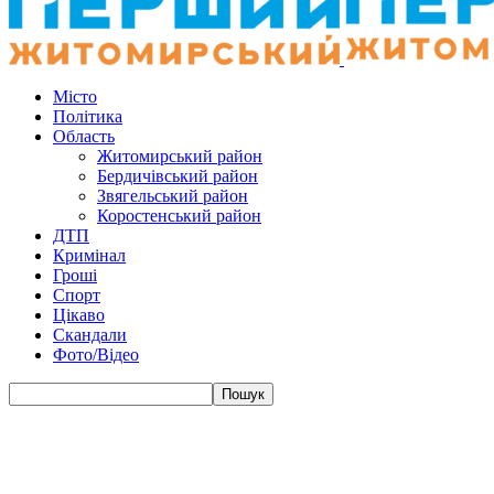
Місто
Політика
Область
Житомирський район
Бердичівський район
Звягельський район
Коростенський район
ДТП
Кримінал
Гроші
Спорт
Цікаво
Скандали
Фото/Відео