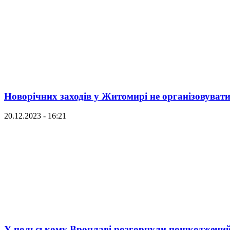
Новорічних заходів у Житомирі не організовуват
20.12.2023 - 16:21
У польському Вроцлаві розгорнули пошкоджений 