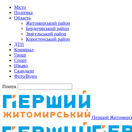
Місто
Політика
Область
Житомирський район
Бердичівський район
Звягельський район
Коростенський район
ДТП
Кримінал
Гроші
Спорт
Цікаво
Скандали
Фото/Відео
Пошук
Перший Житомирс