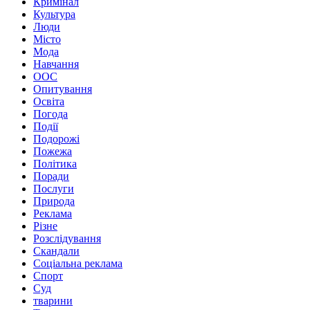
Кримінал
Культура
Люди
Місто
Мода
Навчання
ООС
Опитування
Освіта
Погода
Події
Подорожі
Пожежа
Політика
Поради
Послуги
Природа
Реклама
Різне
Розслідування
Скандали
Соціальна реклама
Спорт
Суд
тварини