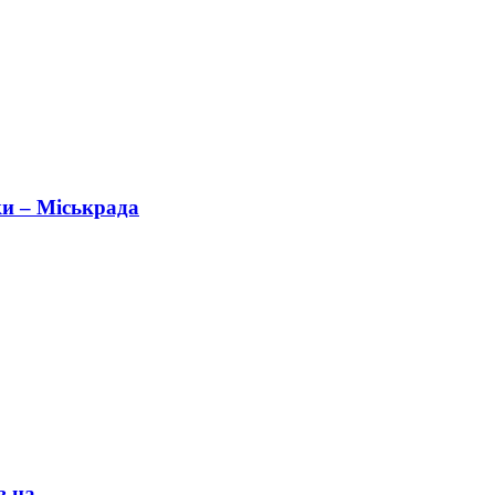
ки – Міськрада
на...