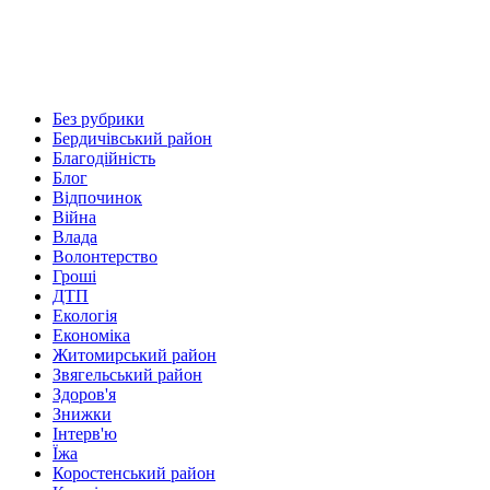
Без рубрики
Бердичівський район
Благодійність
Блог
Відпочинок
Війна
Влада
Волонтерство
Гроші
ДТП
Екологія
Економіка
Житомирський район
Звягельський район
Здоров'я
Знижки
Інтерв'ю
Їжа
Коростенський район