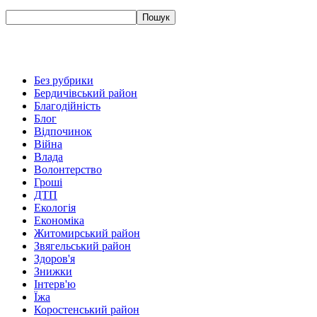
Без рубрики
Бердичівський район
Благодійність
Блог
Відпочинок
Війна
Влада
Волонтерство
Гроші
ДТП
Екологія
Економіка
Житомирський район
Звягельський район
Здоров'я
Знижки
Інтерв'ю
Їжа
Коростенський район