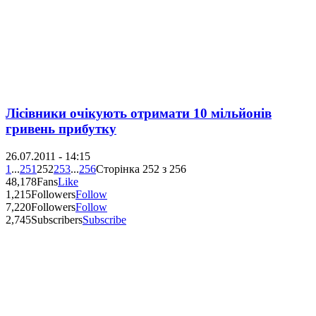
Лісівники очікують отримати 10 мільйонів
гривень прибутку
26.07.2011 - 14:15
1
...
251
252
253
...
256
Сторінка 252 з 256
48,178
Fans
Like
1,215
Followers
Follow
7,220
Followers
Follow
2,745
Subscribers
Subscribe