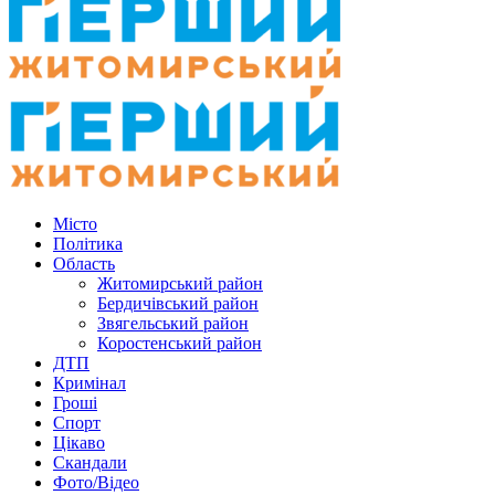
Місто
Політика
Область
Житомирський район
Бердичівський район
Звягельський район
Коростенський район
ДТП
Кримінал
Гроші
Спорт
Цікаво
Скандали
Фото/Відео