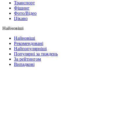
Транспорт
Фішинг
Фото/Відео
Цікаво
Найновіші
Найновіші
Рекомендовані
Найпопулярніші
Популярні за тиждень
За рейтингом
Випадкові