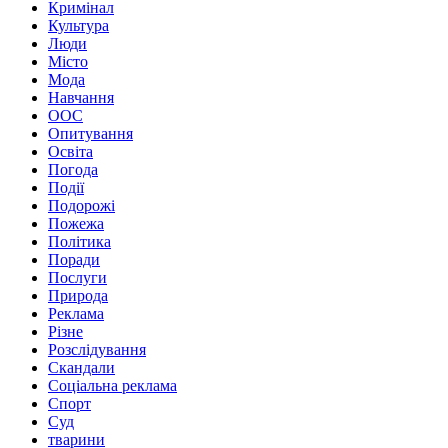
Кримінал
Культура
Люди
Місто
Мода
Навчання
ООС
Опитування
Освіта
Погода
Події
Подорожі
Пожежа
Політика
Поради
Послуги
Природа
Реклама
Різне
Розслідування
Скандали
Соціальна реклама
Спорт
Суд
тварини