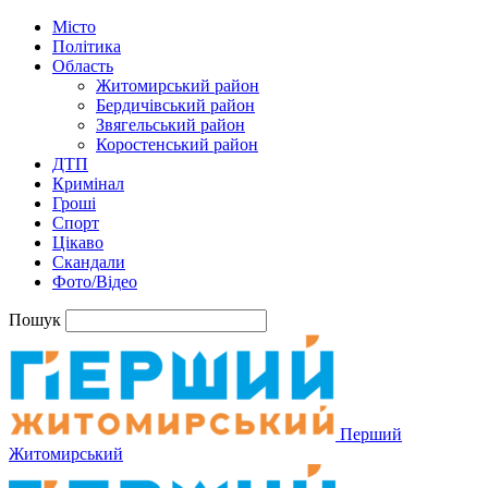
Місто
Політика
Область
Житомирський район
Бердичівський район
Звягельський район
Коростенський район
ДТП
Кримінал
Гроші
Спорт
Цікаво
Скандали
Фото/Відео
Пошук
Перший
Житомирський