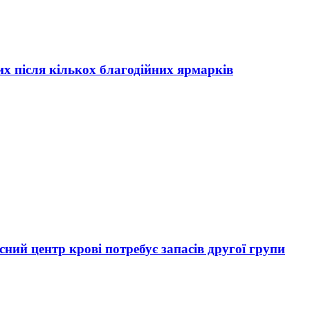
х після кількох благодійних ярмарків
ний центр крові потребує запасів другої групи