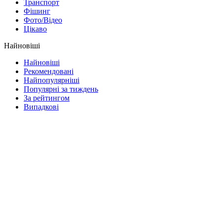
Транспорт
Фішинг
Фото/Відео
Цікаво
Найновіші
Найновіші
Рекомендовані
Найпопулярніші
Популярні за тиждень
За рейтингом
Випадкові