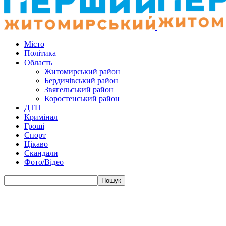
Місто
Політика
Область
Житомирський район
Бердичівський район
Звягельський район
Коростенський район
ДТП
Кримінал
Гроші
Спорт
Цікаво
Скандали
Фото/Відео