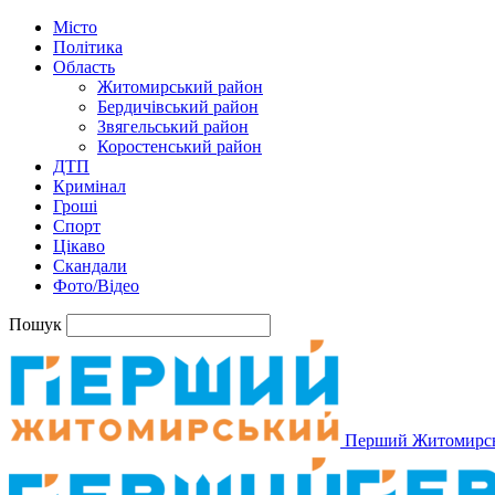
Місто
Політика
Область
Житомирський район
Бердичівський район
Звягельський район
Коростенський район
ДТП
Кримінал
Гроші
Спорт
Цікаво
Скандали
Фото/Відео
Пошук
Перший Житомирс