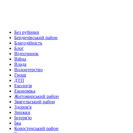
Без рубрики
Бердичівський район
Благодійність
Блог
Відпочинок
Війна
Влада
Волонтерство
Гроші
ДТП
Екологія
Економіка
Житомирський район
Звягельський район
Здоров'я
Знижки
Інтерв'ю
Їжа
Коростенський район