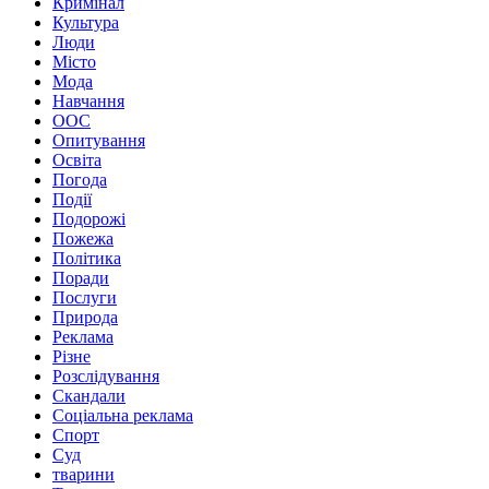
Кримінал
Культура
Люди
Місто
Мода
Навчання
ООС
Опитування
Освіта
Погода
Події
Подорожі
Пожежа
Політика
Поради
Послуги
Природа
Реклама
Різне
Розслідування
Скандали
Соціальна реклама
Спорт
Суд
тварини